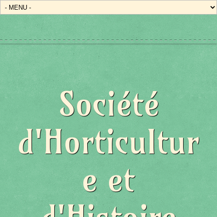
État/Pays
Société
d'Horticultur
e et