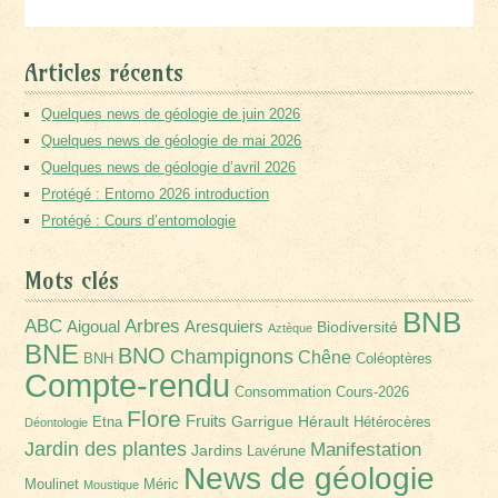
Articles récents
Quelques news de géologie de juin 2026
Quelques news de géologie de mai 2026
Quelques news de géologie d’avril 2026
Protégé : Entomo 2026 introduction
Protégé : Cours d’entomologie
Mots clés
BNB
Arbres
ABC
Aigoual
Aresquiers
Biodiversité
Aztèque
BNE
BNO
Champignons
Chêne
BNH
Coléoptères
Compte-rendu
Consommation
Cours-2026
Flore
Fruits
Garrigue
Hérault
Etna
Hétérocères
Déontologie
Jardin des plantes
Manifestation
Jardins
Lavérune
News de géologie
Moulinet
Méric
Moustique