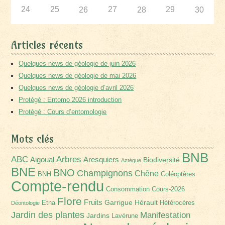
24
25
27
29
26
28
30
Articles récents
Quelques news de géologie de juin 2026
Quelques news de géologie de mai 2026
Quelques news de géologie d’avril 2026
Protégé : Entomo 2026 introduction
Protégé : Cours d’entomologie
Mots clés
BNB
Arbres
ABC
Aigoual
Aresquiers
Biodiversité
Aztèque
BNE
BNO
Champignons
Chêne
BNH
Coléoptères
Compte-rendu
Consommation
Cours-2026
Flore
Fruits
Garrigue
Hérault
Etna
Hétérocères
Déontologie
Jardin des plantes
Manifestation
Jardins
Lavérune