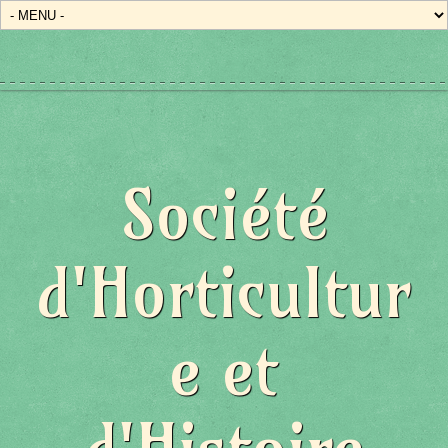
État/Pays
Société
d'Horticultur
e et