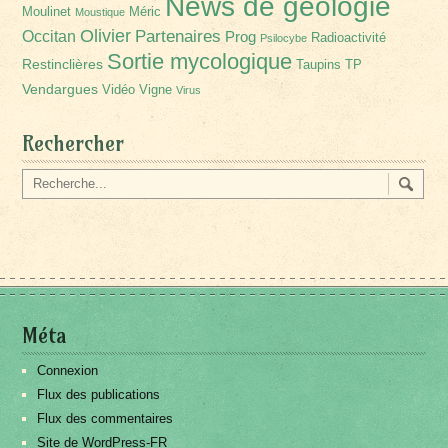
News de géologie
Moulinet
Méric
Moustique
Olivier
Partenaires
Occitan
Prog
Radioactivité
Psilocybe
Sortie mycologique
Restinclières
Taupins
TP
Vendargues
Vidéo
Vigne
Virus
Rechercher
Méta
Connexion
Flux des publications
Flux des commentaires
Site de WordPress-FR