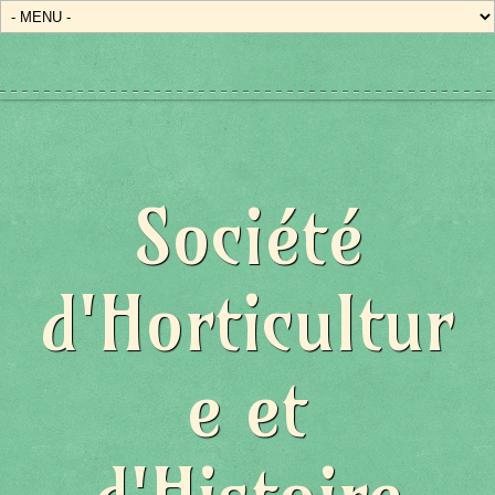
État/Pays
Société
d'Horticultur
e et