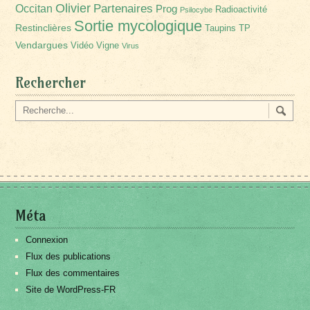
Olivier
Partenaires
Occitan
Prog
Radioactivité
Psilocybe
Sortie mycologique
Restinclières
Taupins
TP
Vendargues
Vidéo
Vigne
Virus
Rechercher
Méta
Connexion
Flux des publications
Flux des commentaires
Site de WordPress-FR