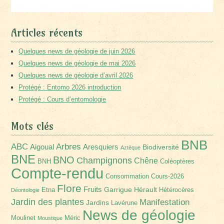
Articles récents
Quelques news de géologie de juin 2026
Quelques news de géologie de mai 2026
Quelques news de géologie d’avril 2026
Protégé : Entomo 2026 introduction
Protégé : Cours d’entomologie
Mots clés
BNB
Arbres
ABC
Aigoual
Aresquiers
Biodiversité
Aztèque
BNE
BNO
Champignons
Chêne
BNH
Coléoptères
Compte-rendu
Consommation
Cours-2026
Flore
Fruits
Garrigue
Hérault
Etna
Hétérocères
Déontologie
Jardin des plantes
Manifestation
Jardins
Lavérune
News de géologie
Moulinet
Méric
Moustique