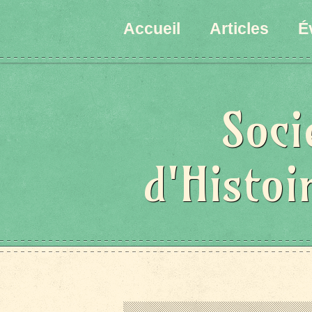
État/Pays
Accueil
Articles
É
Soci
d'Histoi