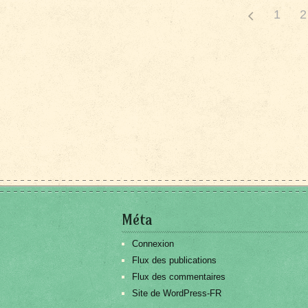
1
2
Méta
Connexion
Flux des publications
Flux des commentaires
Site de WordPress-FR