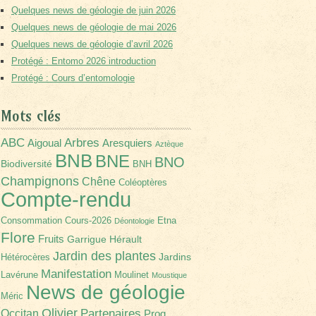
Quelques news de géologie de juin 2026
Quelques news de géologie de mai 2026
Quelques news de géologie d’avril 2026
Protégé : Entomo 2026 introduction
Protégé : Cours d’entomologie
Mots clés
Arbres
ABC
Aigoual
Aresquiers
Aztèque
BNB
BNE
BNO
Biodiversité
BNH
Champignons
Chêne
Coléoptères
Compte-rendu
Consommation
Cours-2026
Etna
Déontologie
Flore
Fruits
Garrigue
Hérault
Jardin des plantes
Jardins
Hétérocères
Manifestation
Lavérune
Moulinet
Moustique
News de géologie
Méric
Olivier
Partenaires
Occitan
Prog