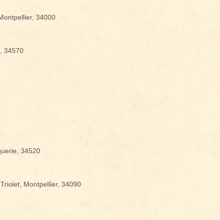
ontpellier, 34000
vènements ?
, 34570
querie, 34520
riolet, Montpellier, 34090