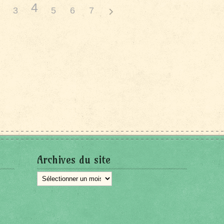
4
3
5
6
7
Archives du site
Archives
du
site