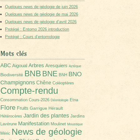
Quelques news de géologie de juin 2026
Quelques news de géologie de mai 2026
Quelques news de géologie d’avril 2026
Protégé : Entomo 2026 introduction
Protégé : Cours d’entomologie
Mots clés
Arbres
ABC
Aigoual
Aresquiers
Aztèque
BNB
BNE
BNO
Biodiversité
BNH
Champignons
Chêne
Coléoptères
Compte-rendu
Consommation
Cours-2026
Etna
Déontologie
Flore
Fruits
Garrigue
Hérault
Jardin des plantes
Jardins
Hétérocères
Manifestation
Lavérune
Moulinet
Moustique
News de géologie
Méric