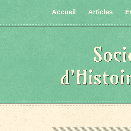
État/Pays
Accueil
Articles
É
Soci
d'Histoi