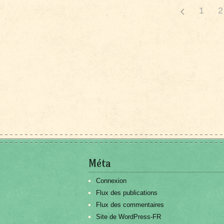
1
2
Méta
Connexion
Flux des publications
Flux des commentaires
Site de WordPress-FR