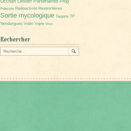
Olivier
Partenaires
Occitan
Prog
Restinclières
Radioactivité
Psilocybe
Sortie mycologique
Taupins
TP
Vendargues
Vidéo
Vigne
Virus
Rechercher