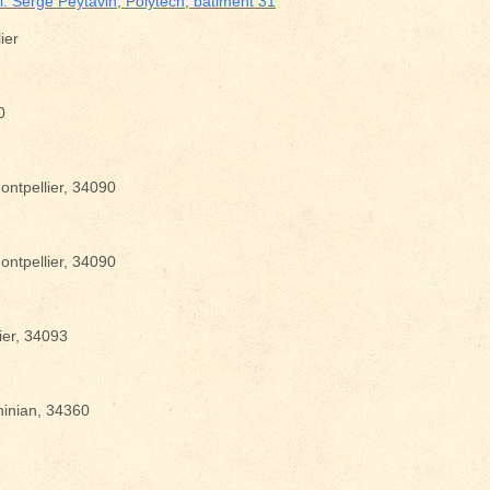
. Serge Peytavin, Polytech, bâtiment 31
ier
vènements ?
0
ntpellier, 34090
ntpellier, 34090
ier, 34093
hinian, 34360