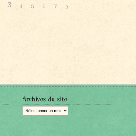
3
4
5
6
7
Archives du site
Archives
du
site