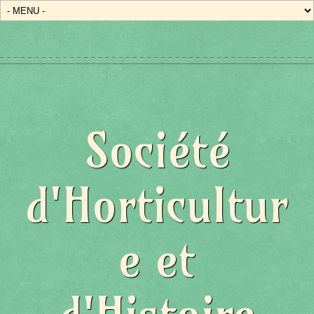
État/Pays
Société
d'Horticultur
e et