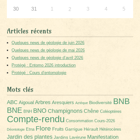
30
31
1
3
4
5
2
Articles récents
Quelques news de géologie de juin 2026
Quelques news de géologie de mai 2026
Quelques news de géologie d’avril 2026
Protégé : Entomo 2026 introduction
Protégé : Cours d’entomologie
Mots clés
BNB
Arbres
ABC
Aigoual
Aresquiers
Biodiversité
Aztèque
BNE
BNO
Champignons
Chêne
BNH
Coléoptères
Compte-rendu
Consommation
Cours-2026
Flore
Fruits
Garrigue
Hérault
Etna
Hétérocères
Déontologie
Jardin des plantes
Manifestation
Jardins
Lavérune