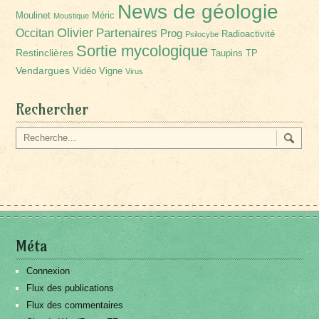
News de géologie
Moulinet
Méric
Moustique
Olivier
Partenaires
Occitan
Prog
Radioactivité
Psilocybe
Sortie mycologique
Restinclières
Taupins
TP
Vendargues
Vidéo
Vigne
Virus
Rechercher
Méta
Connexion
Flux des publications
Flux des commentaires