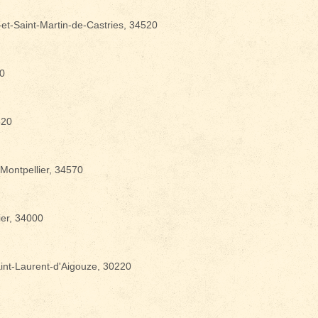
et-Saint-Martin-de-Castries, 34520
20
vènements ?
520
-Montpellier, 34570
ier, 34000
int-Laurent-d'Aigouze, 30220