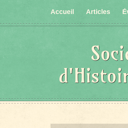
État/Pays
Accueil
Articles
É
Soci
d'Histoi