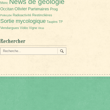
News de géologie
Méric
Olivier
Partenaires
Occitan
Prog
Restinclières
Radioactivité
Psilocybe
Sortie mycologique
Taupins
TP
Vendargues
Vidéo
Vigne
Virus
Rechercher