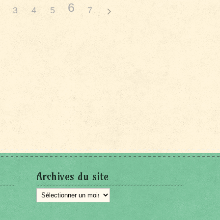
6
3
4
5
7
Archives du site
Archives
du
site