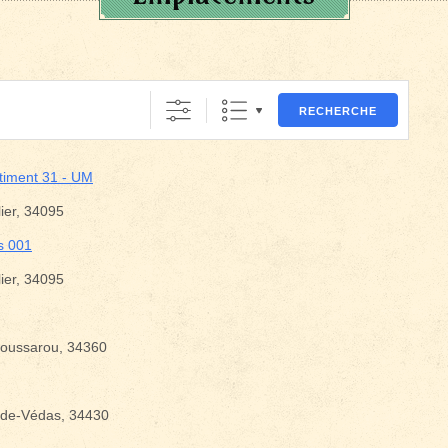
RECHERCHE
âtiment 31 - UM
ier, 34095
s 001
ier, 34095
-Poussarou, 34360
-de-Védas, 34430