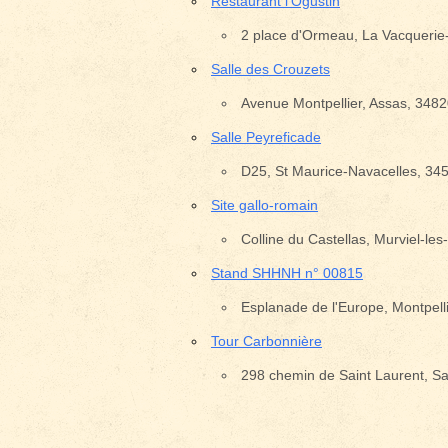
Restaurant l'Ogustin
Pays
2 place d'Ormeau, La Vacquerie-
Salle des Crouzets
Avenue Montpellier, Assas, 348
Emplacement avec des é
Salle Peyreficade
D25, St Maurice-Navacelles, 34
Site gallo-romain
Colline du Castellas, Murviel-les
Stand SHHNH n° 00815
Esplanade de l'Europe, Montpell
Tour Carbonnière
298 chemin de Saint Laurent, Sa