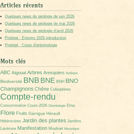
Articles récents
Quelques news de géologie de juin 2026
Quelques news de géologie de mai 2026
Quelques news de géologie d’avril 2026
Protégé : Entomo 2026 introduction
Protégé : Cours d’entomologie
Mots clés
Arbres
ABC
Aigoual
Aresquiers
Aztèque
BNB
BNE
BNO
Biodiversité
BNH
Champignons
Chêne
Coléoptères
Compte-rendu
Consommation
Cours-2026
Etna
Déontologie
Flore
Fruits
Garrigue
Hérault
Jardin des plantes
Jardins
Hétérocères
Manifestation
Lavérune
Moulinet
Moustique