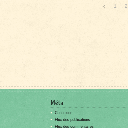
1
2
Méta
Connexion
Flux des publications
Flux des commentaires