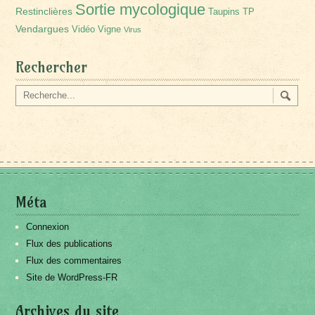
Sortie mycologique
Restinclières
Taupins
TP
Vendargues
Vidéo
Vigne
Virus
Rechercher
Méta
Connexion
Flux des publications
Flux des commentaires
Site de WordPress-FR
Archives du site