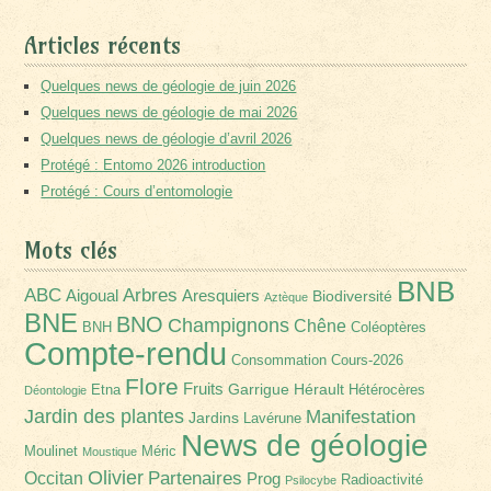
Articles récents
Quelques news de géologie de juin 2026
Quelques news de géologie de mai 2026
Quelques news de géologie d’avril 2026
Protégé : Entomo 2026 introduction
Protégé : Cours d’entomologie
Mots clés
BNB
Arbres
ABC
Aigoual
Aresquiers
Biodiversité
Aztèque
BNE
BNO
Champignons
Chêne
BNH
Coléoptères
Compte-rendu
Consommation
Cours-2026
Flore
Fruits
Garrigue
Hérault
Etna
Hétérocères
Déontologie
Jardin des plantes
Manifestation
Jardins
Lavérune
News de géologie
Moulinet
Méric
Moustique
Olivier
Partenaires
Occitan
Prog
Radioactivité
Psilocybe