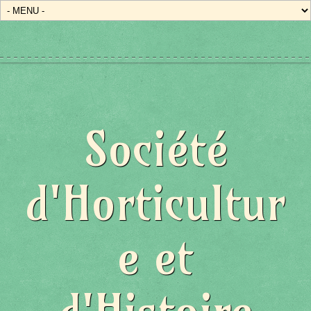
État/Pays
Société
d'Horticultur
e et