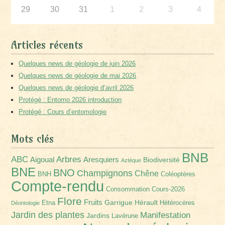
29
30
31
1
2
3
4
Articles récents
Quelques news de géologie de juin 2026
Quelques news de géologie de mai 2026
Quelques news de géologie d’avril 2026
Protégé : Entomo 2026 introduction
Protégé : Cours d’entomologie
Mots clés
BNB
Arbres
ABC
Aigoual
Aresquiers
Biodiversité
Aztèque
BNE
BNO
Champignons
Chêne
BNH
Coléoptères
Compte-rendu
Consommation
Cours-2026
Flore
Fruits
Garrigue
Hérault
Etna
Hétérocères
Déontologie
Jardin des plantes
Manifestation
Jardins
Lavérune