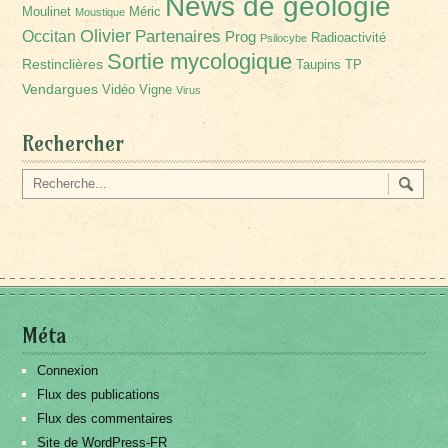
News de géologie
Moulinet
Méric
Moustique
Olivier
Partenaires
Occitan
Prog
Radioactivité
Psilocybe
Sortie mycologique
Restinclières
Taupins
TP
Vendargues
Vidéo
Vigne
Virus
Rechercher
Méta
Connexion
Flux des publications
Flux des commentaires
Site de WordPress-FR