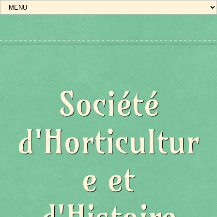
État/Pays
Société
d'Horticultur
e et