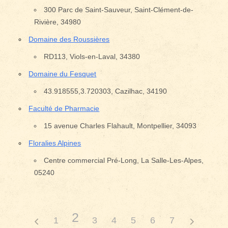
300 Parc de Saint-Sauveur, Saint-Clément-de-
Rivière, 34980
Domaine des Roussières
RD113, Viols-en-Laval, 34380
Domaine du Fesquet
43.918555,3.720303, Cazilhac, 34190
Faculté de Pharmacie
15 avenue Charles Flahault, Montpellier, 34093
Floralies Alpines
Centre commercial Pré-Long, La Salle-Les-Alpes,
05240
2
1
3
4
5
6
7