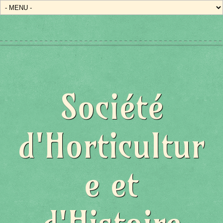
État/Pays
Société
d'Horticultur
e et