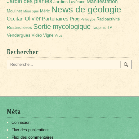
Jardin des plantes
Manifestation
Jardins
Lavérune
News de géologie
Moulinet
Méric
Moustique
Olivier
Partenaires
Occitan
Prog
Radioactivité
Psilocybe
Sortie mycologique
Restinclières
Taupins
TP
Vendargues
Vidéo
Vigne
Virus
Rechercher
Méta
Connexion
Flux des publications
Flux des commentaires