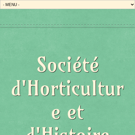
État/Pays
Société
d'Horticultur
e et