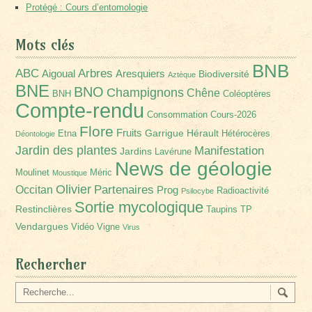
Protégé : Cours d’entomologie
Mots clés
BNB
Arbres
ABC
Aigoual
Aresquiers
Biodiversité
Aztèque
BNE
BNO
Champignons
Chêne
BNH
Coléoptères
Compte-rendu
Consommation
Cours-2026
Flore
Fruits
Garrigue
Hérault
Etna
Hétérocères
Déontologie
Jardin des plantes
Manifestation
Jardins
Lavérune
News de géologie
Moulinet
Méric
Moustique
Olivier
Partenaires
Occitan
Prog
Radioactivité
Psilocybe
Sortie mycologique
Restinclières
Taupins
TP
Vendargues
Vidéo
Vigne
Virus
Rechercher