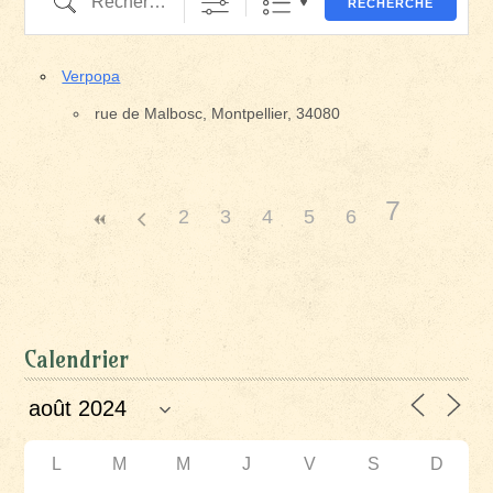
RECHERCHE
Verpopa
rue de Malbosc, Montpellier, 34080
7
2
3
4
5
6
Calendrier
L
M
M
J
V
S
D