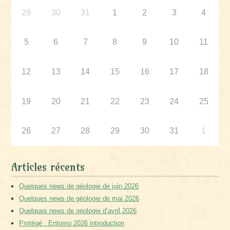
29
30
31
1
2
3
4
5
6
7
8
9
10
11
12
13
14
15
16
17
18
19
20
21
22
23
24
25
26
27
28
29
30
31
1
Articles récents
Quelques news de géologie de juin 2026
Quelques news de géologie de mai 2026
Quelques news de géologie d’avril 2026
Protégé : Entomo 2026 introduction