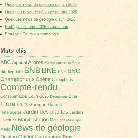
Quelques news de géologie de juin 2026
Quelques news de géologie de mai 2026
Quelques news de géologie d’avril 2026
Protégé : Entomo 2026 introduction
Protégé : Cours d’entomologie
Mots clés
Arbres
ABC
Aigoual
Aresquiers
Aztèque
BNB
BNE
BNO
Biodiversité
BNH
Champignons
Chêne
Coléoptères
Compte-rendu
Consommation
Cours-2026
Etna
Déontologie
Flore
Fruits
Garrigue
Hérault
Jardin des plantes
Jardins
Hétérocères
Manifestation
Lavérune
Moulinet
Moustique
News de géologie
Méric
Olivier
Partenaires
Occitan
Prog