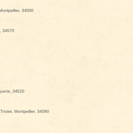
ontpellier, 34000
vènements ?
, 34570
querie, 34520
riolet, Montpellier, 34090