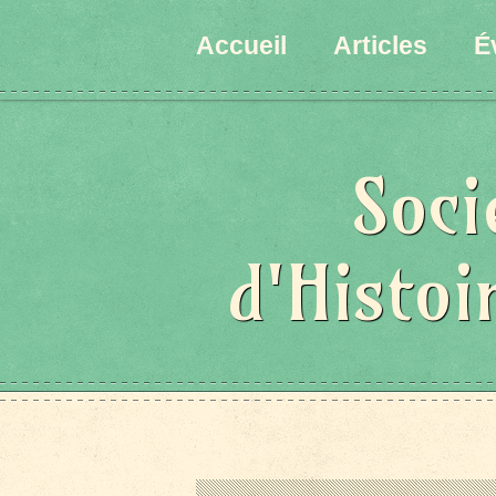
État/Pays
Accueil
Articles
É
Soci
d'Histoi