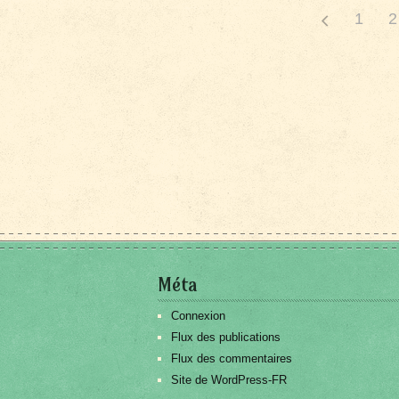
1
2
Méta
Connexion
Flux des publications
Flux des commentaires
Site de WordPress-FR