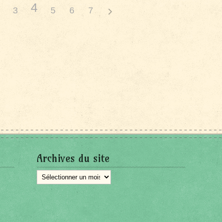
4
3
5
6
7
Archives du site
Archives
du
site