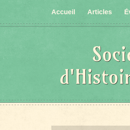
État/Pays
Accueil
Articles
É
Soci
d'Histoi