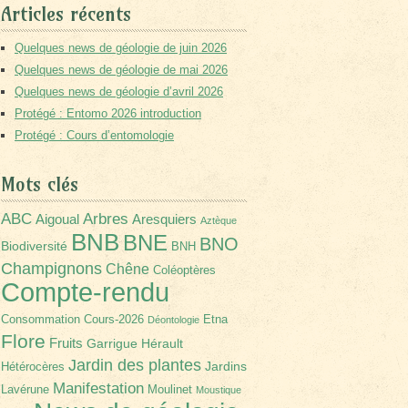
Articles récents
Quelques news de géologie de juin 2026
Quelques news de géologie de mai 2026
Quelques news de géologie d’avril 2026
Protégé : Entomo 2026 introduction
Protégé : Cours d’entomologie
Mots clés
Arbres
ABC
Aigoual
Aresquiers
Aztèque
BNB
BNE
BNO
Biodiversité
BNH
Champignons
Chêne
Coléoptères
Compte-rendu
Consommation
Cours-2026
Etna
Déontologie
Flore
Fruits
Garrigue
Hérault
Jardin des plantes
Jardins
Hétérocères
Manifestation
Lavérune
Moulinet
Moustique