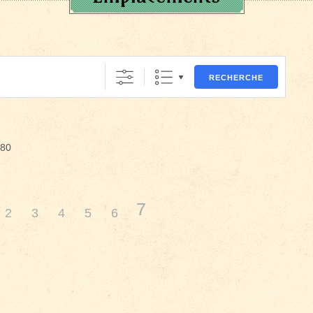
RECHERCHE
080
7
2
3
4
5
6