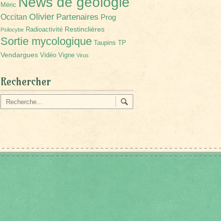
News de géologie
Méric
Olivier
Partenaires
Occitan
Prog
Restinclières
Radioactivité
Psilocybe
Sortie mycologique
Taupins
TP
Vendargues
Vidéo
Vigne
Virus
Rechercher