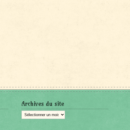
Archives du site
Archives
du
site