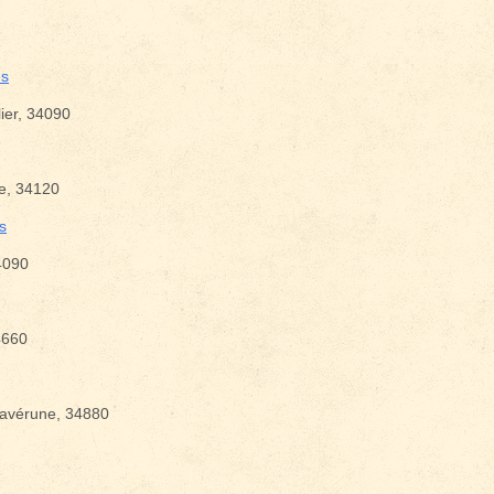
es
vènements ?
ier, 34090
be, 34120
s
4090
4660
Lavérune, 34880