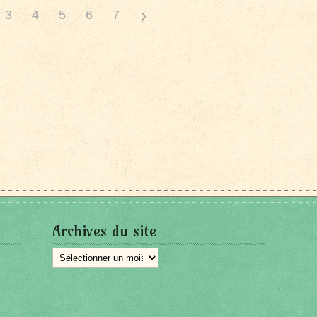
3
4
5
6
7
Archives du site
Archives
du
site