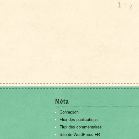
1
2
Méta
Connexion
Flux des publications
Flux des commentaires
Site de WordPress-FR