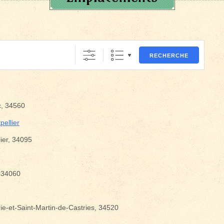
RECHERCHE
c, 34560
ellier
ier, 34095
, 34060
ie-et-Saint-Martin-de-Castries, 34520