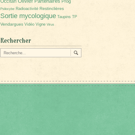
Olivier
Partenaires
Occitan
Prog
Restinclières
Radioactivité
Psilocybe
Sortie mycologique
Taupins
TP
Vendargues
Vidéo
Vigne
Virus
Rechercher