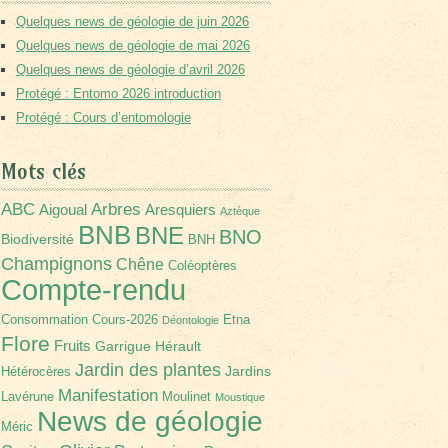
Quelques news de géologie de juin 2026
Quelques news de géologie de mai 2026
Quelques news de géologie d’avril 2026
Protégé : Entomo 2026 introduction
Protégé : Cours d’entomologie
Mots clés
Arbres
ABC
Aigoual
Aresquiers
Aztèque
BNB
BNE
BNO
Biodiversité
BNH
Champignons
Chêne
Coléoptères
Compte-rendu
Consommation
Cours-2026
Etna
Déontologie
Flore
Fruits
Garrigue
Hérault
Jardin des plantes
Jardins
Hétérocères
Manifestation
Lavérune
Moulinet
Moustique
News de géologie
Méric