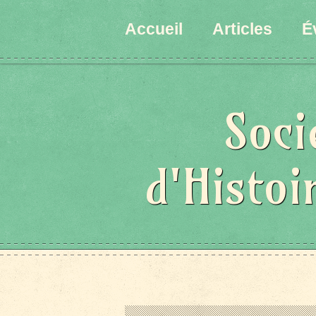
État/Pays
Accueil
Articles
É
Soci
d'Histoi