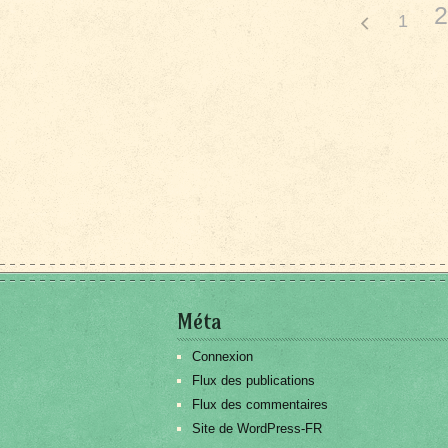
2
1
Méta
Connexion
Flux des publications
Flux des commentaires
Site de WordPress-FR