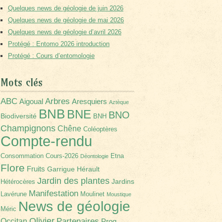
Quelques news de géologie de juin 2026
Quelques news de géologie de mai 2026
Quelques news de géologie d’avril 2026
Protégé : Entomo 2026 introduction
Protégé : Cours d’entomologie
Mots clés
Arbres
ABC
Aigoual
Aresquiers
Aztèque
BNB
BNE
BNO
Biodiversité
BNH
Champignons
Chêne
Coléoptères
Compte-rendu
Consommation
Cours-2026
Etna
Déontologie
Flore
Fruits
Garrigue
Hérault
Jardin des plantes
Jardins
Hétérocères
Manifestation
Lavérune
Moulinet
Moustique
News de géologie
Méric
Olivier
Partenaires
Occitan
Prog