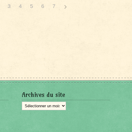
3
4
5
6
7
Archives du site
Archives
du
site