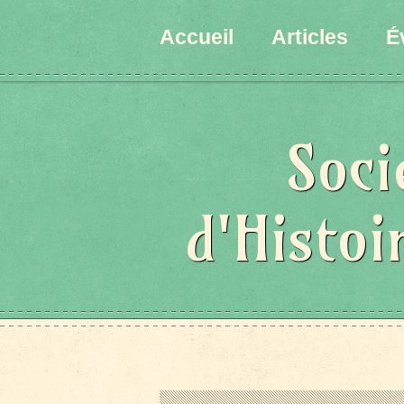
État/Pays
Accueil
Articles
É
Soci
d'Histoi