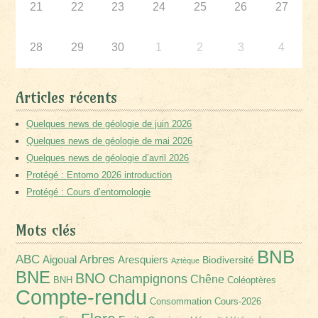
21
22
23
24
25
26
27
28
29
30
1
2
3
4
Articles récents
Quelques news de géologie de juin 2026
Quelques news de géologie de mai 2026
Quelques news de géologie d’avril 2026
Protégé : Entomo 2026 introduction
Protégé : Cours d’entomologie
Mots clés
BNB
Arbres
ABC
Aigoual
Aresquiers
Biodiversité
Aztèque
BNE
BNO
Champignons
Chêne
BNH
Coléoptères
Compte-rendu
Consommation
Cours-2026