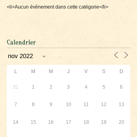
<li>Aucun événement dans cette catégorie</li>
Calendrier
L
M
M
J
V
S
D
31
1
2
3
4
5
6
7
8
9
10
11
12
13
14
15
16
17
18
19
20