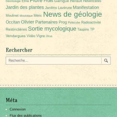
Flore
Fruits
Garrigue
Hérault
Etna
Hétérocères
Déontologie
Jardin des plantes
Manifestation
Jardins
Lavérune
News de géologie
Moulinet
Méric
Moustique
Olivier
Partenaires
Occitan
Prog
Radioactivité
Psilocybe
Sortie mycologique
Restinclières
Taupins
TP
Vendargues
Vidéo
Vigne
Virus
Rechercher
Méta
Connexion
Flux des publications