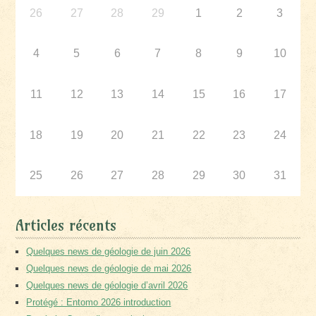
26
27
28
29
1
2
3
4
5
6
7
8
9
10
11
12
13
14
15
16
17
18
19
20
21
22
23
24
25
26
27
28
29
30
31
Articles récents
Quelques news de géologie de juin 2026
Quelques news de géologie de mai 2026
Quelques news de géologie d’avril 2026
Protégé : Entomo 2026 introduction