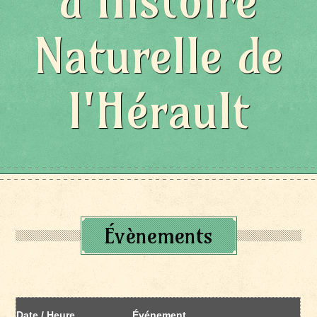
d'Histoire
Naturelle de
l'Hérault
Évènements
Date / Heure
Événement