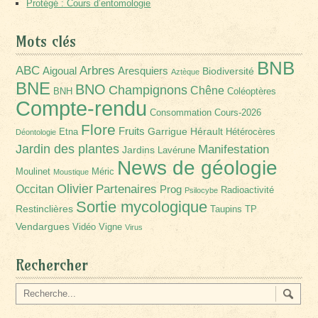
Protégé : Cours d’entomologie
Mots clés
BNB
Arbres
ABC
Aigoual
Aresquiers
Biodiversité
Aztèque
BNE
BNO
Champignons
Chêne
BNH
Coléoptères
Compte-rendu
Consommation
Cours-2026
Flore
Fruits
Garrigue
Hérault
Etna
Hétérocères
Déontologie
Jardin des plantes
Manifestation
Jardins
Lavérune
News de géologie
Moulinet
Méric
Moustique
Olivier
Partenaires
Occitan
Prog
Radioactivité
Psilocybe
Sortie mycologique
Restinclières
Taupins
TP
Vendargues
Vidéo
Vigne
Virus
Rechercher