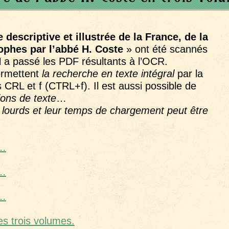
e descriptive et illustrée de la France, de la
ophes par l’abbé H. Coste
» ont été scannés
H
a passé les PDF résultants à l’OCR.
ermettent
la recherche en texte intégral
par la
CRL et f (CTRL+f). Il est aussi possible de
ions de texte
…
 lourds et leur temps de chargement peut être
e…
e…
e…
es trois volumes.