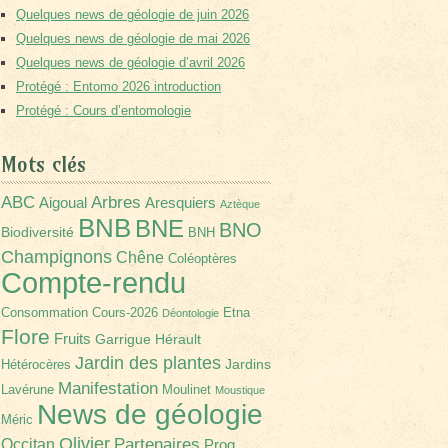
Quelques news de géologie de juin 2026
Quelques news de géologie de mai 2026
Quelques news de géologie d’avril 2026
Protégé : Entomo 2026 introduction
Protégé : Cours d’entomologie
Mots clés
Arbres
ABC
Aigoual
Aresquiers
Aztèque
BNB
BNE
BNO
Biodiversité
BNH
Champignons
Chêne
Coléoptères
Compte-rendu
Consommation
Cours-2026
Etna
Déontologie
Flore
Fruits
Garrigue
Hérault
Jardin des plantes
Jardins
Hétérocères
Manifestation
Lavérune
Moulinet
Moustique
News de géologie
Méric
Olivier
Partenaires
Occitan
Prog