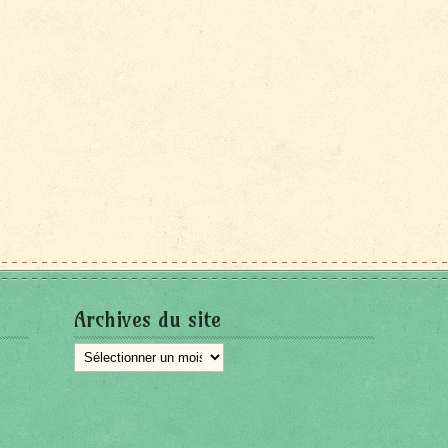
Archives du site
Archives
du
site