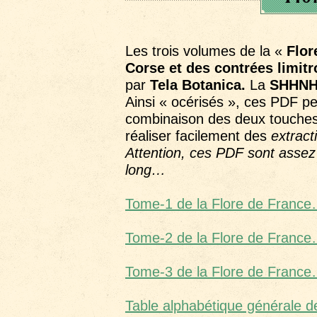
Les trois volumes de la «
Flor
Corse et des contrées limitr
par
Tela Botanica.
La
SHHN
Ainsi « océrisés », ces PDF p
combinaison des deux touches 
réaliser facilement des
extract
Attention, ces PDF sont assez
long…
Tome-1 de la Flore de Franc
Tome-2 de la Flore de Franc
Tome-3 de la Flore de Franc
Table alphabétique générale d