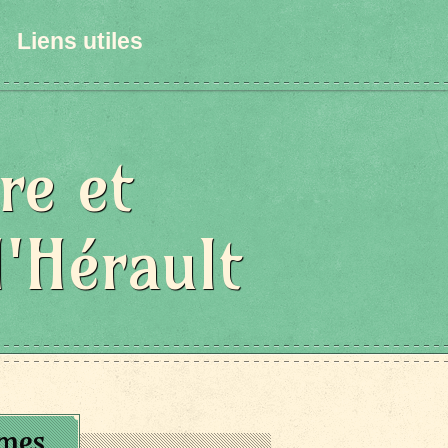
Liens utiles
re et
l'Hérault
umes