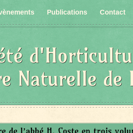
vènements
Publications
Contact
été d'Horticultu
re Naturelle de 
re de l’abbé H. Coste en trois vol