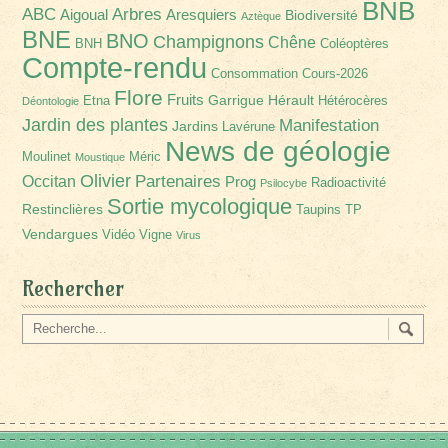
BNB
Arbres
ABC
Aigoual
Aresquiers
Biodiversité
Aztèque
BNE
BNO
Champignons
Chêne
BNH
Coléoptères
Compte-rendu
Consommation
Cours-2026
Flore
Fruits
Garrigue
Hérault
Etna
Hétérocères
Déontologie
Jardin des plantes
Manifestation
Jardins
Lavérune
News de géologie
Moulinet
Méric
Moustique
Olivier
Partenaires
Occitan
Prog
Radioactivité
Psilocybe
Sortie mycologique
Restinclières
Taupins
TP
Vendargues
Vidéo
Vigne
Virus
Rechercher