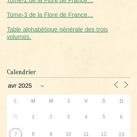
Tome-2 de la Flore de France…
Tome-3 de la Flore de France…
Table alphabétique générale des trois
volumes.
Calendrier
L
M
M
J
V
S
D
31
1
2
3
5
4
6
8
9
10
11
12
7
13