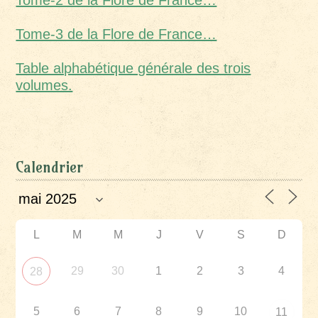
Tome-2 de la Flore de France…
Tome-3 de la Flore de France…
Table alphabétique générale des trois
volumes.
Calendrier
L
M
M
J
V
S
D
29
30
1
2
3
4
28
5
6
7
8
9
10
11