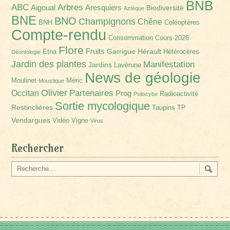
BNB
Arbres
ABC
Aigoual
Aresquiers
Biodiversité
Aztèque
BNE
BNO
Champignons
Chêne
BNH
Coléoptères
Compte-rendu
Consommation
Cours-2026
Flore
Fruits
Garrigue
Hérault
Etna
Hétérocères
Déontologie
Jardin des plantes
Manifestation
Jardins
Lavérune
News de géologie
Moulinet
Méric
Moustique
Olivier
Partenaires
Occitan
Prog
Radioactivité
Psilocybe
Sortie mycologique
Restinclières
Taupins
TP
Vendargues
Vidéo
Vigne
Virus
Rechercher