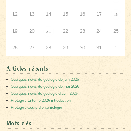
12
13
14
15
16
17
18
19
20
22
23
24
25
21
26
27
28
29
30
31
1
Articles récents
Quelques news de géologie de juin 2026
Quelques news de géologie de mai 2026
Quelques news de géologie d’avril 2026
Protégé : Entomo 2026 introduction
Protégé : Cours d’entomologie
Mots clés