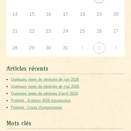
14
15
16
17
18
19
20
21
22
23
24
25
26
27
28
29
30
31
1
3
2
Articles récents
Quelques news de géologie de juin 2026
Quelques news de géologie de mai 2026
Quelques news de géologie d’avril 2026
Protégé : Entomo 2026 introduction
Protégé : Cours d’entomologie
Mots clés