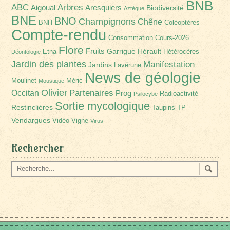
BNB
Arbres
ABC
Aigoual
Aresquiers
Biodiversité
Aztèque
BNE
BNO
Champignons
Chêne
BNH
Coléoptères
Compte-rendu
Consommation
Cours-2026
Flore
Fruits
Garrigue
Hérault
Etna
Hétérocères
Déontologie
Jardin des plantes
Manifestation
Jardins
Lavérune
News de géologie
Moulinet
Méric
Moustique
Olivier
Partenaires
Occitan
Prog
Radioactivité
Psilocybe
Sortie mycologique
Restinclières
Taupins
TP
Vendargues
Vidéo
Vigne
Virus
Rechercher