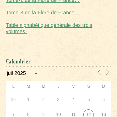
Tome-2 de la Flore de France…
Tome-3 de la Flore de France…
Table alphabétique générale des trois
volumes.
Calendrier
L
M
M
J
V
S
D
30
1
2
3
4
5
6
7
8
9
10
11
13
12