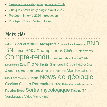
Quelques news de géologie de mai 2026
Quelques news de géologie d’avril 2026
Protégé : Entomo 2026 introduction
Protégé : Cours d’entomologie
Mots clés
BNB
Arbres
ABC
Aigoual
Aresquiers
Biodiversité
Aztèque
BNE
BNO
Champignons
Chêne
BNH
Coléoptères
Compte-rendu
Consommation
Cours-2026
Flore
Fruits
Garrigue
Hérault
Etna
Hétérocères
Déontologie
Jardin des plantes
Manifestation
Jardins
Lavérune
News de géologie
Moulinet
Méric
Moustique
Olivier
Partenaires
Occitan
Prog
Radioactivité
Psilocybe
Sortie mycologique
Restinclières
Taupins
TP
Vendargues
Vidéo
Vigne
Virus