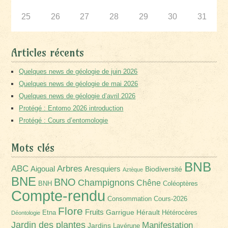
25
26
27
28
29
30
31
Articles récents
Quelques news de géologie de juin 2026
Quelques news de géologie de mai 2026
Quelques news de géologie d’avril 2026
Protégé : Entomo 2026 introduction
Protégé : Cours d’entomologie
Mots clés
BNB
Arbres
ABC
Aigoual
Aresquiers
Biodiversité
Aztèque
BNE
BNO
Champignons
Chêne
BNH
Coléoptères
Compte-rendu
Consommation
Cours-2026
Flore
Fruits
Garrigue
Hérault
Etna
Hétérocères
Déontologie
Jardin des plantes
Manifestation
Jardins
Lavérune