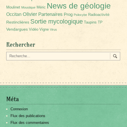
News de géologie
Moulinet
Méric
Moustique
Olivier
Partenaires
Occitan
Prog
Radioactivité
Psilocybe
Sortie mycologique
Restinclières
Taupins
TP
Vendargues
Vidéo
Vigne
Virus
Rechercher
Méta
Connexion
Flux des publications
Flux des commentaires