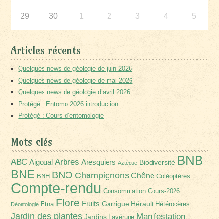
29
30
1
2
3
4
5
Articles récents
Quelques news de géologie de juin 2026
Quelques news de géologie de mai 2026
Quelques news de géologie d’avril 2026
Protégé : Entomo 2026 introduction
Protégé : Cours d’entomologie
Mots clés
BNB
Arbres
ABC
Aigoual
Aresquiers
Biodiversité
Aztèque
BNE
BNO
Champignons
Chêne
BNH
Coléoptères
Compte-rendu
Consommation
Cours-2026
Flore
Fruits
Garrigue
Hérault
Etna
Hétérocères
Déontologie
Jardin des plantes
Manifestation
Jardins
Lavérune