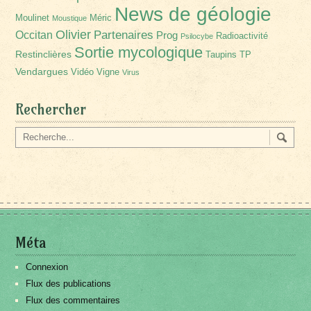
News de géologie
Moulinet
Méric
Moustique
Olivier
Partenaires
Occitan
Prog
Radioactivité
Psilocybe
Sortie mycologique
Restinclières
Taupins
TP
Vendargues
Vidéo
Vigne
Virus
Rechercher
Méta
Connexion
Flux des publications
Flux des commentaires