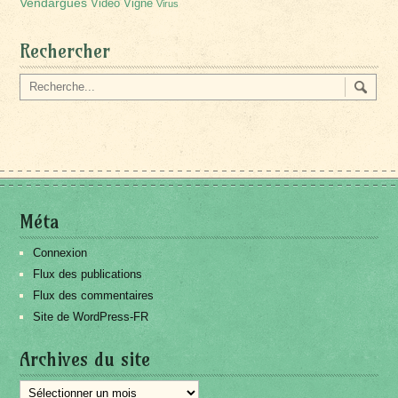
Vendargues
Vidéo
Vigne
Virus
Rechercher
Méta
Connexion
Flux des publications
Flux des commentaires
Site de WordPress-FR
Archives du site
Archives