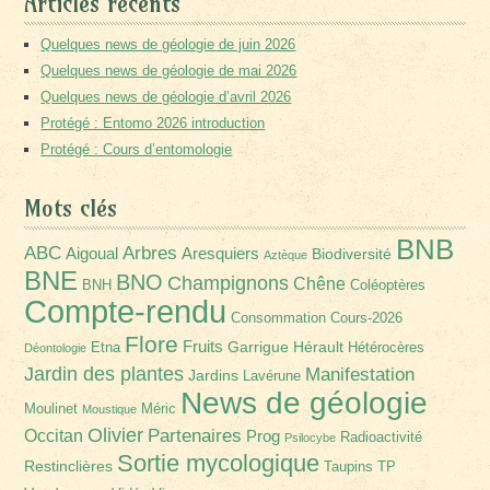
Articles récents
Quelques news de géologie de juin 2026
Quelques news de géologie de mai 2026
Quelques news de géologie d’avril 2026
Protégé : Entomo 2026 introduction
Protégé : Cours d’entomologie
Mots clés
BNB
Arbres
ABC
Aigoual
Aresquiers
Biodiversité
Aztèque
BNE
BNO
Champignons
Chêne
BNH
Coléoptères
Compte-rendu
Consommation
Cours-2026
Flore
Fruits
Garrigue
Hérault
Etna
Hétérocères
Déontologie
Jardin des plantes
Manifestation
Jardins
Lavérune
News de géologie
Moulinet
Méric
Moustique
Olivier
Partenaires
Occitan
Prog
Radioactivité
Psilocybe
Sortie mycologique
Restinclières
Taupins
TP