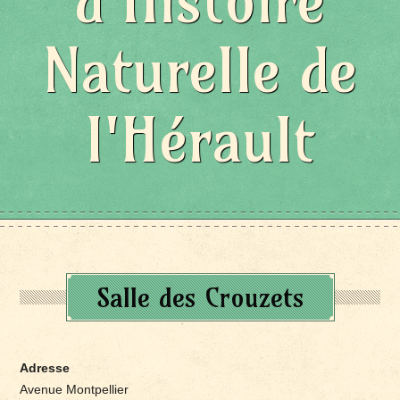
d'Histoire
Naturelle de
l'Hérault
Salle des Crouzets
Adresse
Avenue Montpellier