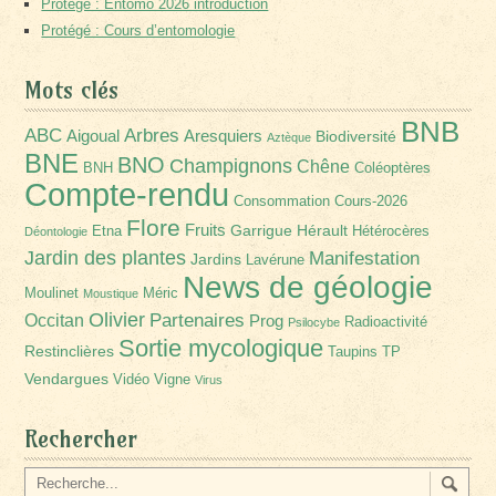
Protégé : Entomo 2026 introduction
Protégé : Cours d’entomologie
Mots clés
BNB
Arbres
ABC
Aigoual
Aresquiers
Biodiversité
Aztèque
BNE
BNO
Champignons
Chêne
BNH
Coléoptères
Compte-rendu
Consommation
Cours-2026
Flore
Fruits
Garrigue
Hérault
Etna
Hétérocères
Déontologie
Jardin des plantes
Manifestation
Jardins
Lavérune
News de géologie
Moulinet
Méric
Moustique
Olivier
Partenaires
Occitan
Prog
Radioactivité
Psilocybe
Sortie mycologique
Restinclières
Taupins
TP
Vendargues
Vidéo
Vigne
Virus
Rechercher