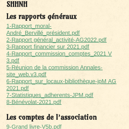
SHHNH
Les rapports généraux
1-Rapport_moral-
André_Bervillé_président.pdf
2-Rapport général_activité-AG2022.pdf
3-Rapport financier sur 2021.pdf
4-Rapport_commission_comptes_2021 V
3.pdf
5-Réunion de la commission Annales-
site_web.v3.pdf
6-Rapport_sur_locaux-bibliothèque-jpM AG
2021.pdf
7-Statistiques_adherents-JPM.pdf
8-Bénévolat-2021.pdf
Les comptes de l’association
9-Grand livre-V5b.pdf