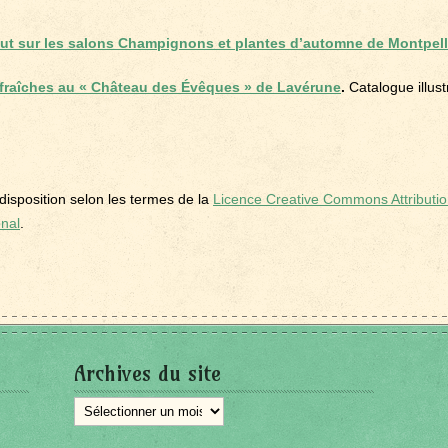
ut sur les salons Champignons et plantes d’automne de Montpell
 fraîches au « Château des Évêques » de Lavérune
.
Catalogue illus
disposition selon les termes de la
Licence Creative Commons Attributio
onal
.
Archives du site
Archives
du