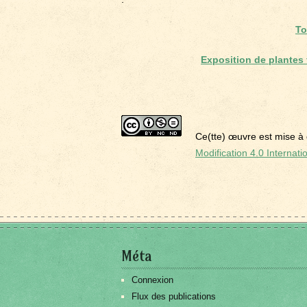
To
Exposition de plantes
Ce(tte) œuvre est mise à 
Modification 4.0 Internati
Méta
Connexion
Flux des publications