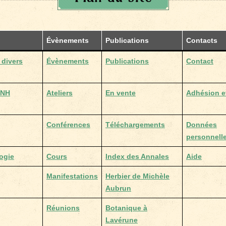
Évènements
Publications
Contacts
 divers
Évènements
Publications
Contact
HNH
Ateliers
En vente
Adhésion e
Conférences
Téléchargements
Données
personnell
ogie
Cours
Index des Annales
Aide
Manifestations
Herbier de Michèle
Aubrun
Réunions
Botanique à
Lavérune