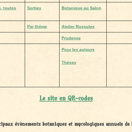
s, toutes
Sorties
Botanique au Salon
Par thème
Atelier Russules
Prudence
Pour les auteurs
Thèses
Le site en QR-codes
cipaux évènements botaniques et mycologiques annuels de