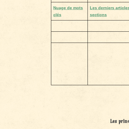
Nuage de mots
Les derniers article
clés
sections
Les prin
.