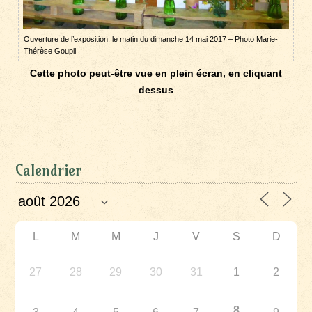
Ouverture de l’exposition, le matin du dimanche 14 mai 2017 – Photo Marie-
Thérèse Goupil
Cette photo peut-être vue en plein écran, en cliquant
dessus
Calendrier
L
M
M
J
V
S
D
27
28
29
30
31
1
2
8