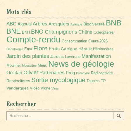
Mots clés
BNB
Arbres
ABC
Aigoual
Aresquiers
Biodiversité
Aztèque
BNE
BNO
Champignons
Chêne
BNH
Coléoptères
Compte-rendu
Consommation
Cours-2026
Flore
Fruits
Garrigue
Hérault
Etna
Hétérocères
Déontologie
Jardin des plantes
Manifestation
Jardins
Lavérune
News de géologie
Moulinet
Méric
Moustique
Olivier
Partenaires
Occitan
Prog
Radioactivité
Psilocybe
Sortie mycologique
Restinclières
Taupins
TP
Vendargues
Vidéo
Vigne
Virus
Rechercher