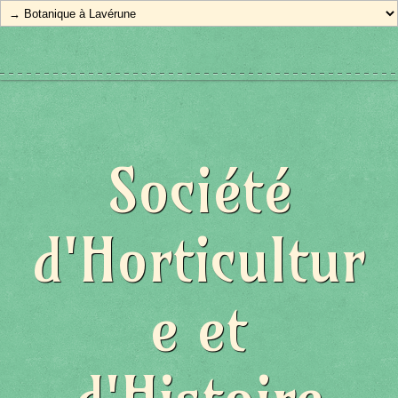
Société
d'Horticultur
e et