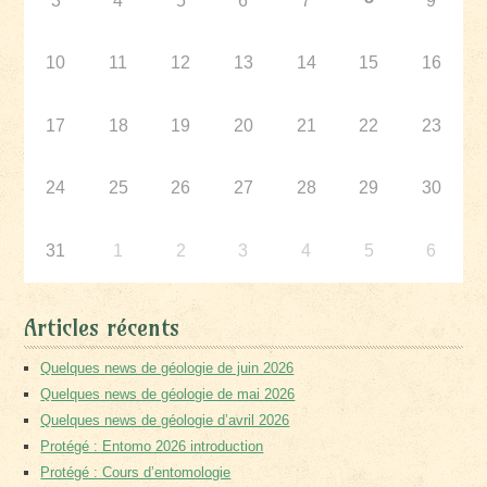
3
4
5
6
7
9
10
11
12
13
14
15
16
17
18
19
20
21
22
23
24
25
26
27
28
29
30
31
1
2
3
4
5
6
Articles récents
Quelques news de géologie de juin 2026
Quelques news de géologie de mai 2026
Quelques news de géologie d’avril 2026
Protégé : Entomo 2026 introduction
Protégé : Cours d’entomologie