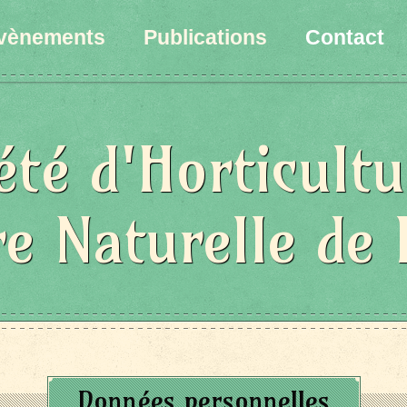
vènements
Publications
Contact
été d'Horticultu
re Naturelle de 
Données personnelles