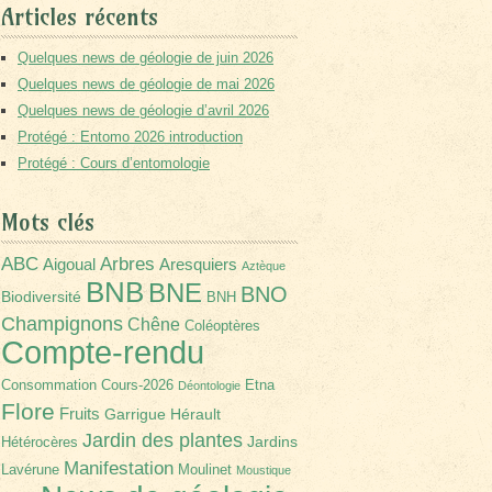
Articles récents
Quelques news de géologie de juin 2026
Quelques news de géologie de mai 2026
Quelques news de géologie d’avril 2026
Protégé : Entomo 2026 introduction
Protégé : Cours d’entomologie
Mots clés
Arbres
ABC
Aigoual
Aresquiers
Aztèque
BNB
BNE
BNO
Biodiversité
BNH
Champignons
Chêne
Coléoptères
Compte-rendu
Consommation
Cours-2026
Etna
Déontologie
Flore
Fruits
Garrigue
Hérault
Jardin des plantes
Jardins
Hétérocères
Manifestation
Lavérune
Moulinet
Moustique