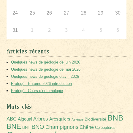
24
25
26
27
28
29
30
31
1
2
3
4
5
6
Articles récents
Quelques news de géologie de juin 2026
Quelques news de géologie de mai 2026
Quelques news de géologie d’avril 2026
Protégé : Entomo 2026 introduction
Protégé : Cours d’entomologie
Mots clés
BNB
Arbres
ABC
Aigoual
Aresquiers
Biodiversité
Aztèque
BNE
BNO
Champignons
Chêne
BNH
Coléoptères