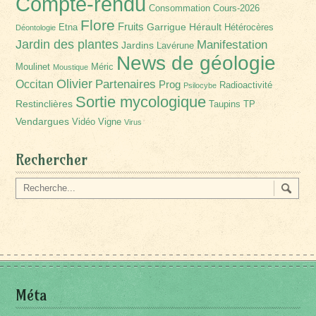
Compte-rendu
Consommation
Cours-2026
Flore
Fruits
Garrigue
Hérault
Etna
Hétérocères
Déontologie
Jardin des plantes
Manifestation
Jardins
Lavérune
News de géologie
Moulinet
Méric
Moustique
Olivier
Partenaires
Occitan
Prog
Radioactivité
Psilocybe
Sortie mycologique
Restinclières
Taupins
TP
Vendargues
Vidéo
Vigne
Virus
Rechercher
Méta