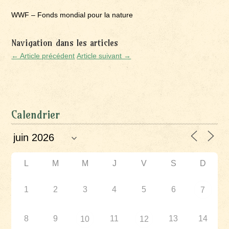
WWF – Fonds mondial pour la nature
Navigation dans les articles
← Article précédent
Article suivant →
Calendrier
L
M
M
J
V
S
D
1
2
3
4
5
6
7
8
9
11
13
14
10
12