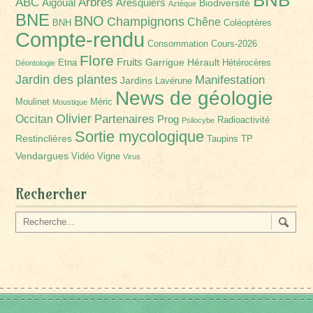
Arbres
ABC
Aigoual
Aresquiers
Biodiversité
Aztèque
BNE
BNO
Champignons
Chêne
BNH
Coléoptères
Compte-rendu
Consommation
Cours-2026
Flore
Fruits
Garrigue
Hérault
Etna
Hétérocères
Déontologie
Jardin des plantes
Manifestation
Jardins
Lavérune
News de géologie
Moulinet
Méric
Moustique
Olivier
Partenaires
Occitan
Prog
Radioactivité
Psilocybe
Sortie mycologique
Restinclières
Taupins
TP
Vendargues
Vidéo
Vigne
Virus
Rechercher