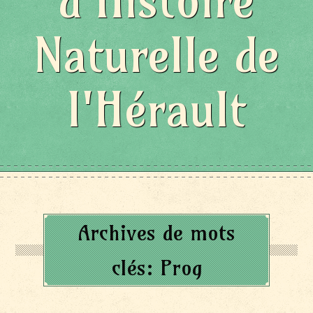
d'Histoire
Naturelle de
l'Hérault
Archives de mots
clés:
Prog