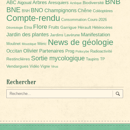
BNB
Arbres
ABC
Aigoual
Aresquiers
Biodiversité
Aztèque
BNE
BNO
Champignons
Chêne
BNH
Coléoptères
Compte-rendu
Consommation
Cours-2026
Flore
Fruits
Garrigue
Hérault
Etna
Hétérocères
Déontologie
Jardin des plantes
Manifestation
Jardins
Lavérune
News de géologie
Moulinet
Méric
Moustique
Olivier
Partenaires
Occitan
Prog
Radioactivité
Psilocybe
Sortie mycologique
Restinclières
Taupins
TP
Vendargues
Vidéo
Vigne
Virus
Rechercher