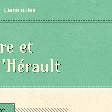
Liens utiles
re et
l'Hérault
on