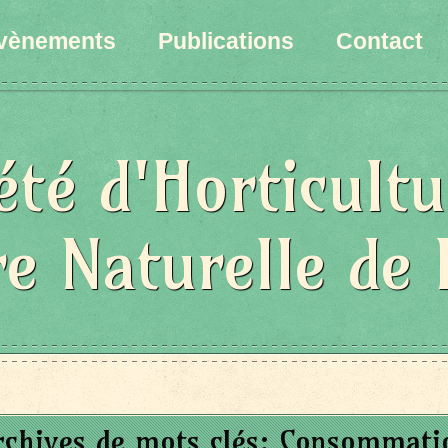
vènements
Publications
Contact
été d'Horticultu
re Naturelle de 
rchives de mots clés:
Consommati