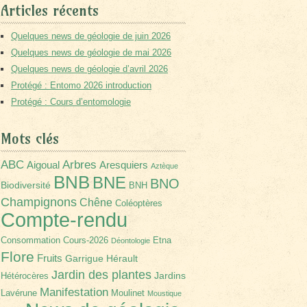
Articles récents
Quelques news de géologie de juin 2026
Quelques news de géologie de mai 2026
Quelques news de géologie d’avril 2026
Protégé : Entomo 2026 introduction
Protégé : Cours d’entomologie
Mots clés
Arbres
ABC
Aigoual
Aresquiers
Aztèque
BNB
BNE
BNO
Biodiversité
BNH
Champignons
Chêne
Coléoptères
Compte-rendu
Consommation
Cours-2026
Etna
Déontologie
Flore
Fruits
Garrigue
Hérault
Jardin des plantes
Jardins
Hétérocères
Manifestation
Lavérune
Moulinet
Moustique