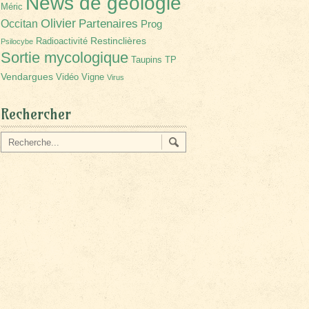
News de géologie
Méric
Olivier
Partenaires
Occitan
Prog
Restinclières
Radioactivité
Psilocybe
Sortie mycologique
Taupins
TP
Vendargues
Vidéo
Vigne
Virus
Rechercher