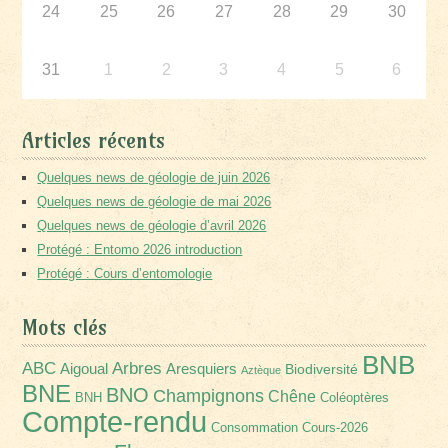
24
25
26
27
28
29
30
31
1
2
3
4
5
6
Articles récents
Quelques news de géologie de juin 2026
Quelques news de géologie de mai 2026
Quelques news de géologie d’avril 2026
Protégé : Entomo 2026 introduction
Protégé : Cours d’entomologie
Mots clés
BNB
Arbres
ABC
Aigoual
Aresquiers
Biodiversité
Aztèque
BNE
BNO
Champignons
Chêne
BNH
Coléoptères
Compte-rendu
Consommation
Cours-2026