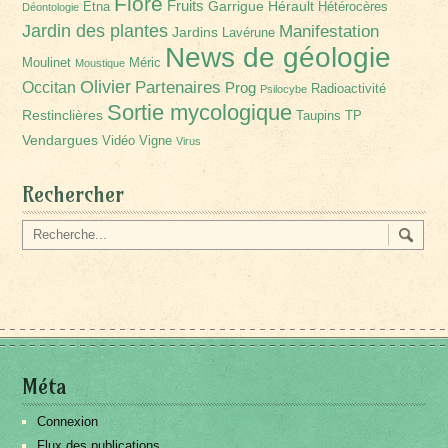
Flore
Fruits
Garrigue
Hérault
Etna
Hétérocères
Déontologie
Jardin des plantes
Manifestation
Jardins
Lavérune
News de géologie
Moulinet
Méric
Moustique
Olivier
Partenaires
Occitan
Prog
Radioactivité
Psilocybe
Sortie mycologique
Restinclières
Taupins
TP
Vendargues
Vidéo
Vigne
Virus
Rechercher
Méta
Connexion
Flux des publications