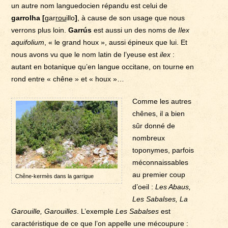
un autre nom languedocien répandu est celui de
garrolha [
gar
rou
illo
]
, à cause de son usage que nous
verrons plus loin.
Garrús
est aussi un des noms de
Ilex
aquifolium
, « le grand houx », aussi épineux que lui. Et
nous avons vu que le nom latin de l’yeuse est
ilex
:
autant en botanique qu’en langue occitane, on tourne en
rond entre « chêne » et « houx »…
Comme les autres
chênes, il a bien
sûr donné de
nombreux
toponymes, parfois
méconnaissables
au premier coup
Chêne-kermès dans la garrigue
d’oeil :
Les Abaus,
Les Sabalses, La
Garouille, Garouilles
. L’exemple
Les Sabalses
est
caractéristique de ce que l’on appelle une mécoupure :