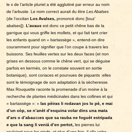
le s de l’article pluriel a été agglutiné par erreur au nom
de l’arbuste. Le nom correct aurait du être
Les Abalses
(de l’occitan
Los Avalses,
prononcé donc [louz’
abalses]).
L’avaus
est donc ce petit chêne bas de la
garrigue qui vous griffe les mollets, et qui fait tant crier
les enfants quand on « bartassège », entend-on dire
couramment pour signifier que l’on coupe à travers les
buissons. Ses feuilles vertes sur les deux faces (et non
grises en dessous comme le chêne vert, qui se déguise
parfois en kermès, on le constate souvent en sortie
botanique), sont coriaces et pourvues de piquants :elles
sont le témoignage de son adaptation à la sècheresse.
Max Rouquette raconte la promenade d’un moine à la
recherche de plantes médicinales dans les collines et qui
« bartassège »: «
las pèiras li rodavan jos lo pè, e mai
d’un còp, se n’anèt d’esquina volar dins una mata
d’ars o d’abau
ss
es que sa rauba ne foguèt estripada
e que la sang li veniá d’en pertot,
les pierres lui
roulaient sous les pieds, et plus d’une fois, il alla voler