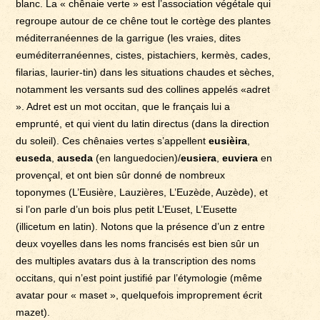
blanc. La « chênaie verte » est l’association végétale qui
regroupe autour de ce chêne tout le cortège des plantes
méditerranéennes de la garrigue (les vraies, dites
euméditerranéennes, cistes, pistachiers, kermès, cades,
filarias, laurier-tin) dans les situations chaudes et sèches,
notamment les versants sud des collines appelés «adret
». Adret est un mot occitan, que le français lui a
emprunté, et qui vient du latin directus (dans la direction
du soleil). Ces chênaies vertes s’appellent
eusièira
,
euseda
,
auseda
(en languedocien)/
eusiera
,
euviera
en
provençal, et ont bien sûr donné de nombreux
toponymes (L’Eusière, Lauzières, L’Euzède, Auzède), et
si l’on parle d’un bois plus petit L’Euset, L’Eusette
(illicetum en latin). Notons que la présence d’un z entre
deux voyelles dans les noms francisés est bien sûr un
des multiples avatars dus à la transcription des noms
occitans, qui n’est point justifié par l’étymologie (même
avatar pour « maset », quelquefois improprement écrit
mazet).