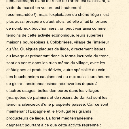
démasclée/gris blanc du reste de l’arbre est saisissant, la
visite du massif en voiture est hautement
recommandée !), mais l’exploitation du chêne liège n’est
plus aussi prospère qu’autrefois, où elle a fait la fortune
de nombreux bouchonniers : on peut voir ainsi comme
témoins de cette activité économique, leurs superbes
maisons bourgeoises à Collobrières, village de l’intérieur
du Var. Quelques plaques de liège, directement issues
du levage et présentant donc la forme incurvée du tronc,
sont en vente dans les rues même du village, avec les
châtaignes et produits dérivés, autre spécialité du coin.
Les bouchonniers catalans ont eu eux aussi leurs heures
de gloire : anciennes usines reconverties depuis à
d’autres usages, belles demeures dans les villages
(marquées de palmiers et de rosiers de Banks) sont les
témoins silencieux d’une prospérité passée. Car ce sont
maintenant l’Espagne et le Portugal les grands
producteurs de liège. La forêt méditerranéenne
gagnerait pourtant à ce que cette activité reprenne :