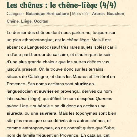
Les chênes : le chêne-liège (4/4)
Catégorie:
Botanique-Horticulture
| Mots clés:
Arbres
,
Bouchon
,
Chêne
,
Liège
,
Occitan
Le dernier des chênes dont nous parlerons, toujours sur
un plan ethnobotanqiue, est le chêne liège. Mais il est
absent du Languedoc (sauf très rares sujets isolés) car il
a d’une part horreur du calcaire, et d’autre part besoin
d’une plus grande chaleur que les autres chênes vus
jusqu’à présent. On le trouve donc sur les terrains
siliceux de Catalogne, et dans les Maures et l’Estérel en
Provence. Ses noms occitans sont
siurièr
en
languedocien et
suvrier
en provençal, dérivés du nom
latin
suber
(liège), qui définit le nom d’espèce
Quercus
suber
. Une « subéraie » se dit donc en occitan une
siureda
, ou une
suvriera
. Mais les toponymes sont bien
sûr plus rares que ceux dérivés des autres chênes, et
comme anthroponymes, on ne connaît guère que Sube,
nom de famille fréquent en Provence. En catalan, cet