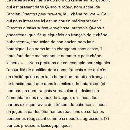
Le
rore/rove
est dérivé du nom du chêne en latin,
robur
,
qui est présent dans
Quercus robur
, nom actuel de
l’ancien
Quercus pedunculata,
le « chêne rouvre ». Celui
qui nous intéresse ici est un cousin méditerranéen :
Quercus humilis subsp lanuginosa
, autrefois
Quercus
pubescens
, qualifié quelquefois en français de « chêne
pubescent », traduction de son ancien nom latin
botanique. Les noms latins changeant sans cesse, il
nous faut donc maintenant le nommer « petit chêne
laineux » … Nous profitons de cet exemple pour signaler
l’absurdité de qualifier de « noms français » ce qui n’est
en réalité qu’un nom latin botanique traduit en français
ne fonctionnant que dans les milieux de botanistes (et
non pas un nom français vernaculaire) : distinction
élementaire des niveaux de langue, qu’il nous faut
parfois expliquer avec des trésors de patience, si nous
en jugeons par les étonnantes réactions de certaines
personnes réagissant comme si nous les agressions (?)
par ces précisions lexicogaphiques.