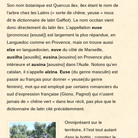
Son nom botanique est Quercus ilex, ilex étant le nom de
l’arbre chez les Latins (« sorte de chêne, yeuse » nous
dit le dictionnaire de latin Gaffiot). Le nom occitan vient
donc directement du latin ilex. L’appellation
euse
(prononcez [eousé]) est largement la plus répandue, en
Languedoc comme en Provence, mais on trouve aussi
elze
en languedocien,
euve
du côté de Marseille,
ausilha
[aousillo],
eusina
[eousino] en Provence plus
intérieure et
ausina
[aousino] dans l’Aude. Notons qu’en
catalan, il s’appelle
alzina
.
Euse
(du genre masculin) est
passé au français pour donner « yeuse(du genre
féminin), mot qui est employé par certains romanciers du
sud d’expression française (Giono, Pagnol) qui n’usent
jamais de « chêne vert » dans leur récit, pas plus que le
dictionnaire de latin cité précédemment.
Omniprésent sur le
territoire, il l’est tout autant
dans le bottin : comptez le