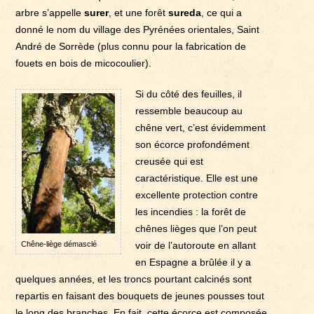
arbre s’appelle
surer
, et une forêt
sureda
, ce qui a
donné le nom du village des Pyrénées orientales, Saint
André de Sorrède (plus connu pour la fabrication de
fouets en bois de micocoulier).
Si du côté des feuilles, il
ressemble beaucoup au
chêne vert, c’est évidemment
son écorce profondément
creusée qui est
caractéristique. Elle est une
excellente protection contre
les incendies : la forêt de
chênes lièges que l’on peut
Chêne-liège démasclé
voir de l’autoroute en allant
en Espagne a brûlée il y a
quelques années, et les troncs pourtant calcinés sont
repartis en faisant des bouquets de jeunes pousses tout
le long des branches. En fait, cette écorce est composée