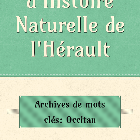
d'Histoire
Naturelle de
l'Hérault
Archives de mots
clés:
Occitan