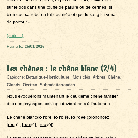
sur le dos dans une touffe de paliure ou de kermès, si
bien que sa robe en fut déchirée et que le sang lui venait
de partout ».
(suite…)
Publié le:
26/01/2016
Les chênes : le chêne blanc (2/4)
Catégorie:
Botanique-Horticulture
| Mots clés:
Arbres
,
Chêne
,
Glands
,
Occitan
,
Subméditerranéen
Nous évoquerons maintenant le deuxième chêne familier
des nos paysages, celui qui devient roux à l’automne :
L
e chêne blanc/l
o rore, lo roire, lo rove
(prononcez
[
rou
ré], [
roui
ré], [
rou
vé])