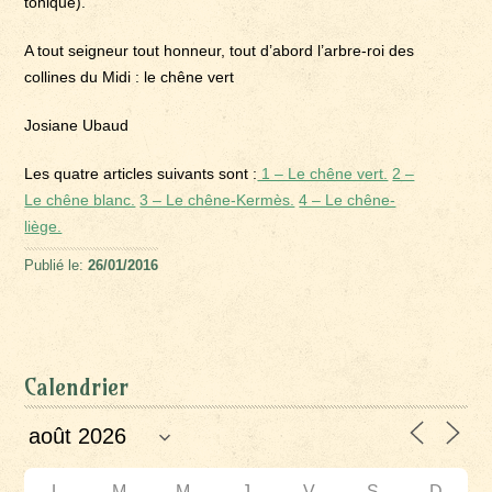
tonique).
A tout seigneur tout honneur, tout d’abord l’arbre-roi des
collines du Midi : le chêne vert
Josiane Ubaud
Les quatre articles suivants sont :
1 – Le chêne vert.
2 –
Le chêne blanc.
3 – Le chêne-Kermès.
4 – Le chêne-
liège.
Publié le:
26/01/2016
Calendrier
L
M
M
J
V
S
D