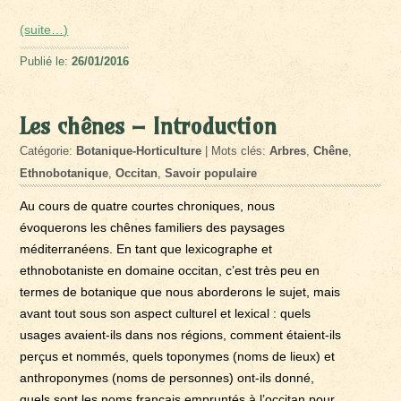
(suite…)
Publié le:
26/01/2016
Les chênes – Introduction
Catégorie:
Botanique-Horticulture
| Mots clés:
Arbres
,
Chêne
,
Ethnobotanique
,
Occitan
,
Savoir populaire
Au cours de quatre courtes chroniques, nous
évoquerons les chênes familiers des paysages
méditerranéens. En tant que lexicographe et
ethnobotaniste en domaine occitan, c’est très peu en
termes de botanique que nous aborderons le sujet, mais
avant tout sous son aspect culturel et lexical : quels
usages avaient-ils dans nos régions, comment étaient-ils
perçus et nommés, quels toponymes (noms de lieux) et
anthroponymes (noms de personnes) ont-ils donné,
quels sont les noms français empruntés à l’occitan pour