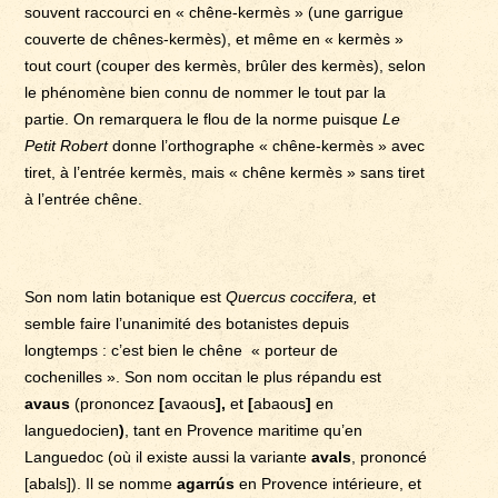
souvent raccourci en « chêne-kermès » (une garrigue
couverte de chênes-kermès), et même en « kermès »
tout court (couper des kermès, brûler des kermès), selon
le phénomène bien connu de nommer le tout par la
partie. On remarquera le flou de la norme puisque
Le
Petit Robert
donne l’orthographe « chêne-kermès » avec
tiret, à l’entrée kermès, mais « chêne kermès » sans tiret
à l’entrée chêne.
Son nom latin botanique est
Quercus coccifera,
et
semble faire l’unanimité des botanistes depuis
longtemps : c’est bien le chêne « porteur de
cochenilles ». Son nom occitan le plus répandu est
avaus
(prononcez
[
avaous
],
et
[
abaous
]
en
languedocien
)
, tant en Provence maritime qu’en
Languedoc (où il existe aussi la variante
avals
, prononcé
[abals]). Il se nomme
agarrús
en Provence intérieure, et