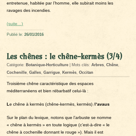
entretenue, habitée par l’homme, elle subirait moins les
ravages des incendies.
(suite…)
Publié le:
26/01/2016
Les chênes : le chêne-kermès (3/4)
Catégorie:
Botanique-Horticulture
| Mots clés:
Arbres
,
Chêne
,
Cochenille
,
Galles
,
Garrigue
,
Kermès
,
Occitan
Troisième chêne caractéristique des espaces
méditerranéens et bien rébarbatif celui-là :
L
e chêne à kermès (chêne-kermès, kermès) /l
‘avaus
Sur le plan du lexique, notons que l’arbuste se nomme
« chêne à kermès » en toute logique (c’est-à-dire « le
chêne à cochenille donnant le rouge »). Mais il est