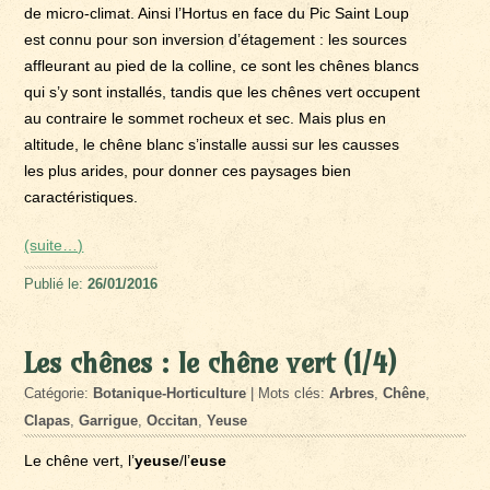
de micro-climat. Ainsi l’Hortus en face du Pic Saint Loup
est connu pour son inversion d’étagement : les sources
affleurant au pied de la colline, ce sont les chênes blancs
qui s’y sont installés, tandis que les chênes vert occupent
au contraire le sommet rocheux et sec. Mais plus en
altitude, le chêne blanc s’installe aussi sur les causses
les plus arides, pour donner ces paysages bien
caractéristiques.
(suite…)
Publié le:
26/01/2016
Les chênes : le chêne vert (1/4)
Catégorie:
Botanique-Horticulture
| Mots clés:
Arbres
,
Chêne
,
Clapas
,
Garrigue
,
Occitan
,
Yeuse
Le chêne vert, l’
yeuse
/l’
euse