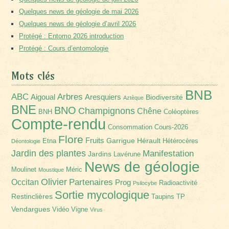
Quelques news de géologie de mai 2026
Quelques news de géologie d’avril 2026
Protégé : Entomo 2026 introduction
Protégé : Cours d’entomologie
Mots clés
BNB
Arbres
ABC
Aigoual
Aresquiers
Biodiversité
Aztèque
BNE
BNO
Champignons
Chêne
BNH
Coléoptères
Compte-rendu
Consommation
Cours-2026
Flore
Fruits
Garrigue
Hérault
Etna
Hétérocères
Déontologie
Jardin des plantes
Manifestation
Jardins
Lavérune
News de géologie
Moulinet
Méric
Moustique
Olivier
Partenaires
Occitan
Prog
Radioactivité
Psilocybe
Sortie mycologique
Restinclières
Taupins
TP
Vendargues
Vidéo
Vigne
Virus