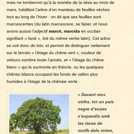
mais ne tomberont qu’à la montée de la sève au mois de
mars, habillant l’arbre d’un manteau de feuilles sèches
tout au long de l’hiver : on dit que ses feuilles sont
marcescentes (du latin
marcescere
, se faner, et nous
avons ausssi l’adjectif
marcit, marcida
en occitan
signifiant « fané », tiré du même verbe latin). Cet arbre
se voit donc de loin, et permet de distinguer nettement
sur le terrain « l’étage du chêne vert », couleur de
velours sombre toute l’année, et « l’étage du chêne
blanc » qui le surmonte en théorie, ou les quelques
chênes blancs occupant les fonds de vallon plus
humides à l’étage de la chênaie verte :
« Davant mos
uòlhs, tot un país
negre d’euses
s’espandís amb
las tacas de
rovilh dels roires,