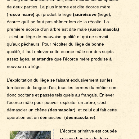
de deux parties. La plus interne est dite écorce mère
(
rusca maire)
qui produit le liège
(siure/suve
(liège)
,
écorce qu’il ne faut pas abîmer lors de la récolte. La
première écorce d’un arbre est dite mâle (
rusca mascla)
: c’est un liège de mauvaise qualité et qui ne servait
qu’aux pêcheurs. Pour récolter du liège de bonne
qualité, il faut enlever cette écorce mâle sur des sujets
assez âgés, et attendre que l’écorce mère produise à
nouveau du liège.
L’exploitation du liège se faisant exclusivement sur les
territoires de langue d’oc, tous les termes du métier sont
donc occitans et passés tels quels au français. Enlever
l’écorce mâle pour pouvoir exploiter un arbre, c’est
démascler un chêne (
desmasclar
), et celui qui fait cette
opération est un démascleur (
desmasclaire
).
L’écorce primitive est coupée
sur une hauteur de deux