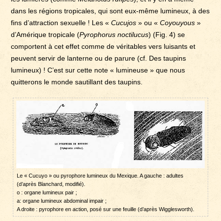
dans les régions tropicales, qui sont eux-même lumineux, à des
fins d’attraction sexuelle ! Les «
Cucujos
» ou «
Coyouyous
»
d’Amérique tropicale (
Pyrophorus noctilucus
) (Fig. 4) se
comportent à cet effet comme de véritables vers luisants et
peuvent servir de lanterne ou de parure (cf. Des taupins
lumineux) ! C’est sur cette note « lumineuse » que nous
quitterons le monde sautillant des taupins.
Le « Cucuyo » ou pyrophore lumineux du Mexique. A gauche : adultes
(d’après Blanchard, modifié).
o : organe lumineux pair ;
a: organe lumineux abdominal impair ;
A droite : pyrophore en action, posé sur une feuille (d’après Wigglesworth).