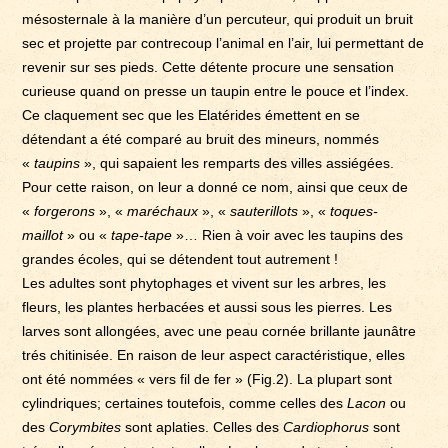
mésosternale à la manière d’un percuteur, qui produit un bruit
sec et projette par contrecoup l’animal en l’air, lui permettant de
revenir sur ses pieds. Cette détente procure une sensation
curieuse quand on presse un taupin entre le pouce et l’index.
Ce claquement sec que les Elatérides émettent en se
détendant a été comparé au bruit des mineurs, nommés
«
taupins
», qui sapaient les remparts des villes assiégées.
Pour cette raison, on leur a donné ce nom, ainsi que ceux de
«
forgerons
», «
maréchaux
», «
sauterillots
», «
toques-
maillot
» ou «
tape-tape
»… Rien à voir avec les taupins des
grandes écoles, qui se détendent tout autrement !
Les adultes sont phytophages et vivent sur les arbres, les
fleurs, les plantes herbacées et aussi sous les pierres. Les
larves sont allongées, avec une peau cornée brillante jaunâtre
trés chitinisée. En raison de leur aspect caractéristique, elles
ont été nommées « vers fil de fer » (Fig.2). La plupart sont
cylindriques; certaines toutefois, comme celles des
Lacon
ou
des
Corymbites
sont aplaties. Celles des
Cardiophorus
sont