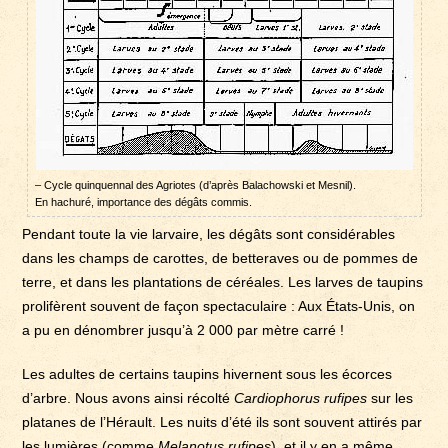
– Cycle quinquennal des Agriotes (d’après Balachowski et Mesnil).
En hachuré, importance des dégâts commis.
Pendant toute la vie larvaire, les dégâts sont considérables
dans les champs de carottes, de betteraves ou de pommes de
terre, et dans les plantations de céréales. Les larves de taupins
prolifèrent souvent de façon spectaculaire : Aux États-Unis, on
a pu en dénombrer jusqu’à 2 000 par mètre carré !
Les adultes de certains taupins hivernent sous les écorces
d’arbre. Nous avons ainsi récolté
Cardiophorus rufipes
sur les
platanes de l’Hérault. Les nuits d’été ils sont souvent attirés par
les lumières (comme
Melanotus rufipes
), et il y en a même