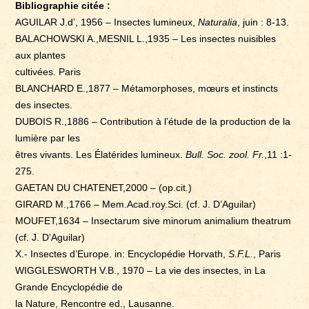
Bibliographie citée :
AGUILAR J.d’, 1956 – Insectes lumineux,
Naturalia
, juin : 8-13.
BALACHOWSKI A.,MESNIL L.,1935 – Les insectes nuisibles
aux plantes
cultivées. Paris
BLANCHARD E.,1877 – Métamorphoses, mœurs et instincts
des insectes.
DUBOIS R.,1886 – Contribution à l’étude de la production de la
lumière par les
êtres vivants. Les Élatérides lumineux.
Bull. Soc. zool. Fr.
,11 :1-
275.
GAETAN DU CHATENET,2000 – (op.cit.)
GIRARD M.,1766 – Mem.Acad.roy.Sci. (cf. J. D’Aguilar)
MOUFET,1634 – Insectarum sive minorum animalium theatrum
(cf. J. D’Aguilar)
X.- Insectes d’Europe. in: Encyclopédie Horvath,
S.F.L.
, Paris
WIGGLESWORTH V.B., 1970 – La vie des insectes, in La
Grande Encyclopédie de
la Nature, Rencontre ed., Lausanne.