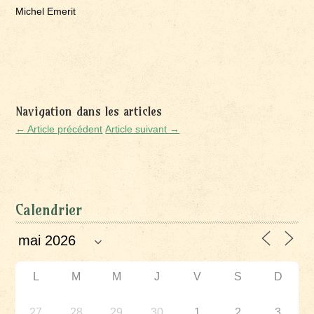
Michel Emerit
Navigation dans les articles
← Article précédent
Article suivant →
Calendrier
L
M
M
J
V
S
D
27
28
29
30
1
2
3