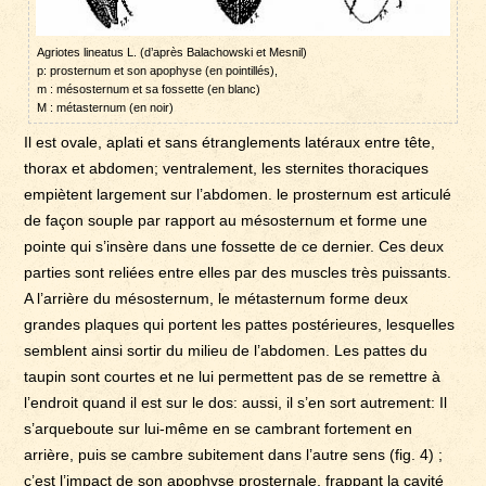
Agriotes lineatus L. (d’après Balachowski et Mesnil)
p: prosternum et son apophyse (en pointillés),
m : mésosternum et sa fossette (en blanc)
M : métasternum (en noir)
Il est ovale, aplati et sans étranglements latéraux entre tête,
thorax et abdomen; ventralement, les sternites thoraciques
empiètent largement sur l’abdomen. le prosternum est articulé
de façon souple par rapport au mésosternum et forme une
pointe qui s’insère dans une fossette de ce dernier. Ces deux
parties sont reliées entre elles par des muscles très puissants.
A l’arrière du mésosternum, le métasternum forme deux
grandes plaques qui portent les pattes postérieures, lesquelles
semblent ainsi sortir du milieu de l’abdomen. Les pattes du
taupin sont courtes et ne lui permettent pas de se remettre à
l’endroit quand il est sur le dos: aussi, il s’en sort autrement: Il
s’arqueboute sur lui-même en se cambrant fortement en
arrière, puis se cambre subitement dans l’autre sens (fig. 4) ;
c’est l’impact de son apophyse prosternale, frappant la cavité