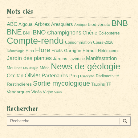
Mots clés
BNB
Arbres
ABC
Aigoual
Aresquiers
Biodiversité
Aztèque
BNE
BNO
Champignons
Chêne
BNH
Coléoptères
Compte-rendu
Consommation
Cours-2026
Flore
Fruits
Garrigue
Hérault
Etna
Hétérocères
Déontologie
Jardin des plantes
Manifestation
Jardins
Lavérune
News de géologie
Moulinet
Méric
Moustique
Olivier
Partenaires
Occitan
Prog
Radioactivité
Psilocybe
Sortie mycologique
Restinclières
Taupins
TP
Vendargues
Vidéo
Vigne
Virus
Rechercher