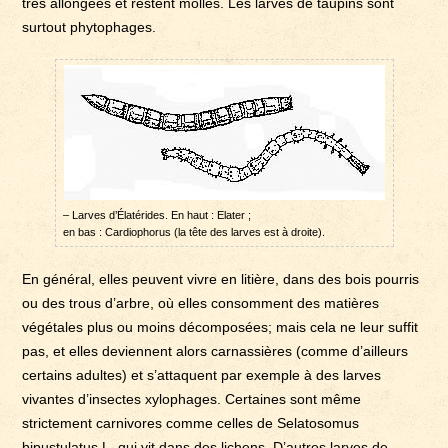
trés allongées et restent molles. Les larves de taupins sont
surtout phytophages.
– Larves d’Élatérides. En haut : Elater ;
en bas : Cardiophorus (la tête des larves est à droite).
En général, elles peuvent vivre en litière, dans des bois pourris
ou des trous d’arbre, où elles consomment des matières
végétales plus ou moins décomposées; mais cela ne leur suffit
pas, et elles deviennent alors carnassières (comme d’ailleurs
certains adultes) et s’attaquent par exemple à des larves
vivantes d’insectes xylophages. Certaines sont même
strictement carnivores comme celles de Selatosomus
bipustulatus L. qui vit dans des lichens. D’autres larves de