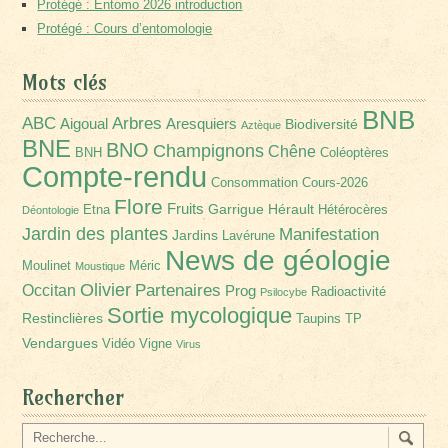
Protégé : Entomo 2026 introduction
Protégé : Cours d’entomologie
Mots clés
BNB
Arbres
ABC
Aigoual
Aresquiers
Biodiversité
Aztèque
BNE
BNO
Champignons
Chêne
BNH
Coléoptères
Compte-rendu
Consommation
Cours-2026
Flore
Fruits
Garrigue
Hérault
Etna
Hétérocères
Déontologie
Jardin des plantes
Manifestation
Jardins
Lavérune
News de géologie
Moulinet
Méric
Moustique
Olivier
Partenaires
Occitan
Prog
Radioactivité
Psilocybe
Sortie mycologique
Restinclières
Taupins
TP
Vendargues
Vidéo
Vigne
Virus
Rechercher