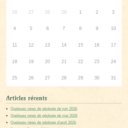
26
27
28
29
1
2
3
4
5
6
7
8
9
10
11
12
13
14
15
16
17
18
19
20
21
22
23
24
25
26
27
28
29
30
31
Articles récents
Quelques news de géologie de juin 2026
Quelques news de géologie de mai 2026
Quelques news de géologie d’avril 2026