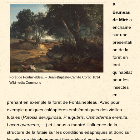
P.
Bruneau
de Miré
a
enchaîné
sur une
présentati
on de la
forêt en
tant
qu’habitat
Forêt de Fontainebleau – Jean-Baptiste-Camille Corot. 1834
pour les
Wikimedia Commons
insectes
en
prenant en exemple la forêt de Fontainebleau. Avec pour
exemple quelques coléoptères emblématiques des vieilles
futaies (
Potosia aeruginosa
,
P. lugubris
,
Osmoderma eremita
,
Lacon querceus
, …) et il nous a montré l’influence de la
structure de la futaie sur les conditions édaphiques et donc sur
les sites de développement favorables à ces insectes.