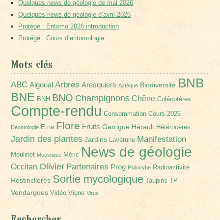
Quelques news de géologie de mai 2026
Quelques news de géologie d’avril 2026
Protégé : Entomo 2026 introduction
Protégé : Cours d’entomologie
Mots clés
BNB
Arbres
ABC
Aigoual
Aresquiers
Biodiversité
Aztèque
BNE
BNO
Champignons
Chêne
BNH
Coléoptères
Compte-rendu
Consommation
Cours-2026
Flore
Fruits
Garrigue
Hérault
Etna
Hétérocères
Déontologie
Jardin des plantes
Manifestation
Jardins
Lavérune
News de géologie
Moulinet
Méric
Moustique
Olivier
Partenaires
Occitan
Prog
Radioactivité
Psilocybe
Sortie mycologique
Restinclières
Taupins
TP
Vendargues
Vidéo
Vigne
Virus
Rechercher