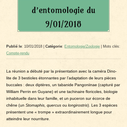
d’entomologie du
9/01/2018
Publié le
: 10/01/2018 |
Catégorie
:
Entomologie/Zoologie
| Mots clés:
Compte-rendu
La réunion a débuté par la présentation avec la caméra Dino-
lite de 3 bestioles étonnantes par l’adaptation de leurs pièces
buccales : deux diptères, un tabanide Pangoniinae (capturé par
William Perrin en Guyane) et une tachinaire floricoles, biologie
inhabituelle dans leur famille, et un puceron sur écorce de
chêne (un
Stomaphis, quercus
ou
longirostris
). Les 3 espèces
présentent une « trompe » extraordinairement longue pour
atteindre leur nourriture.