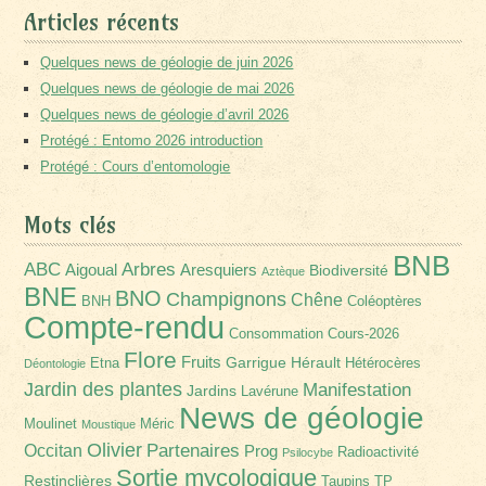
Articles récents
Quelques news de géologie de juin 2026
Quelques news de géologie de mai 2026
Quelques news de géologie d’avril 2026
Protégé : Entomo 2026 introduction
Protégé : Cours d’entomologie
Mots clés
BNB
Arbres
ABC
Aigoual
Aresquiers
Biodiversité
Aztèque
BNE
BNO
Champignons
Chêne
BNH
Coléoptères
Compte-rendu
Consommation
Cours-2026
Flore
Fruits
Garrigue
Hérault
Etna
Hétérocères
Déontologie
Jardin des plantes
Manifestation
Jardins
Lavérune
News de géologie
Moulinet
Méric
Moustique
Olivier
Partenaires
Occitan
Prog
Radioactivité
Psilocybe
Sortie mycologique
Restinclières
Taupins
TP