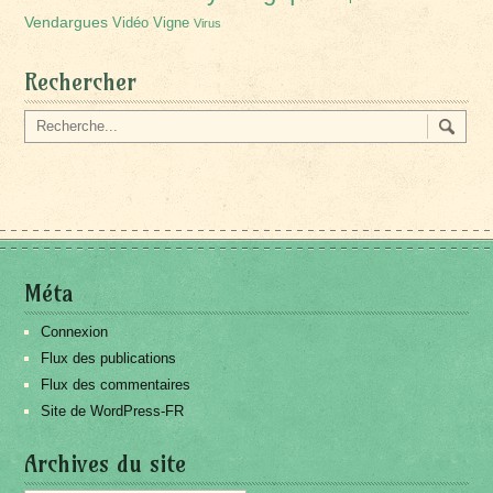
Vendargues
Vidéo
Vigne
Virus
Rechercher
Méta
Connexion
Flux des publications
Flux des commentaires
Site de WordPress-FR
Archives du site