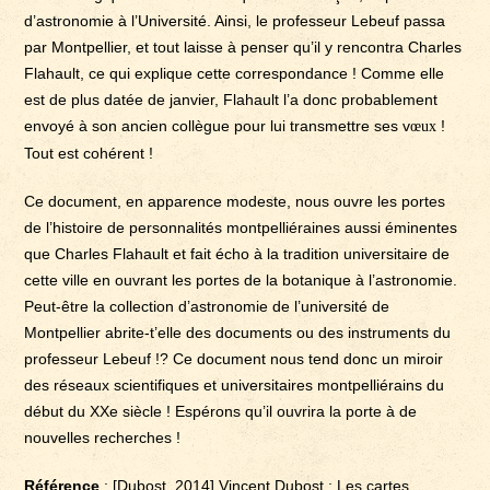
d’astronomie à l’Université. Ainsi, le professeur Lebeuf passa
par Montpellier, et tout laisse à penser qu’il y rencontra Charles
Flahault, ce qui explique cette correspondance ! Comme elle
est de plus datée de janvier, Flahault l’a donc probablement
envoyé à son ancien collègue pour lui transmettre ses v
!
œ
ux
Tout est cohérent !
Ce document, en apparence modeste, nous ouvre les portes
de l’histoire de personnalités montpelliéraines aussi éminentes
que Charles Flahault et fait écho à la tradition universitaire de
cette ville en ouvrant les portes de la botanique à l’astronomie.
Peut-être la collection d’astronomie de l’université de
Montpellier abrite-t’elle des documents ou des instruments du
professeur Lebeuf !? Ce document nous tend donc un miroir
des réseaux scientifiques et universitaires montpelliérains du
début du XXe siècle ! Espérons qu’il ouvrira la porte à de
nouvelles recherches !
Référence
: [Dubost, 2014] Vincent Dubost : Les cartes