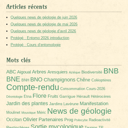
Articles récents
Quelques news de géologie de juin 2026
Quelques news de géologie de mai 2026
Quelques news de géologie d’avril 2026
Protégé : Entomo 2026 introduction
Protégé : Cours d’entomologie
Mots clés
BNB
Arbres
ABC
Aigoual
Aresquiers
Biodiversité
Aztèque
BNE
BNO
Champignons
Chêne
BNH
Coléoptères
Compte-rendu
Consommation
Cours-2026
Flore
Fruits
Garrigue
Hérault
Etna
Hétérocères
Déontologie
Jardin des plantes
Manifestation
Jardins
Lavérune
News de géologie
Moulinet
Méric
Moustique
Olivier
Partenaires
Occitan
Prog
Radioactivité
Psilocybe
Sortie mycologique
Restinclières
Taupins
TP