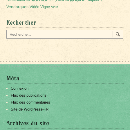
Vendargues
Vidéo
Vigne
Virus
Rechercher
Méta
Connexion
Flux des publications
Flux des commentaires
Site de WordPress-FR
Archives du site