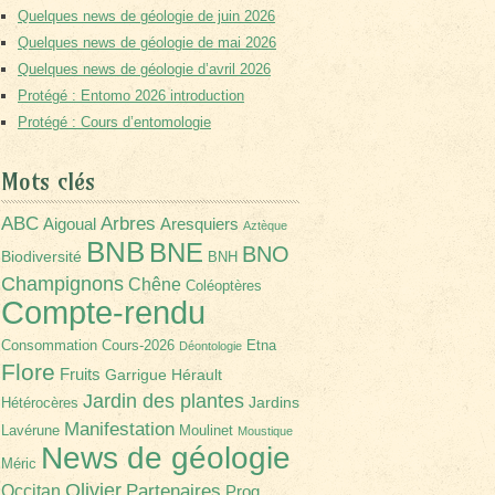
Quelques news de géologie de juin 2026
Quelques news de géologie de mai 2026
Quelques news de géologie d’avril 2026
Protégé : Entomo 2026 introduction
Protégé : Cours d’entomologie
Mots clés
Arbres
ABC
Aigoual
Aresquiers
Aztèque
BNB
BNE
BNO
Biodiversité
BNH
Champignons
Chêne
Coléoptères
Compte-rendu
Consommation
Cours-2026
Etna
Déontologie
Flore
Fruits
Garrigue
Hérault
Jardin des plantes
Jardins
Hétérocères
Manifestation
Lavérune
Moulinet
Moustique
News de géologie
Méric
Olivier
Partenaires
Occitan
Prog