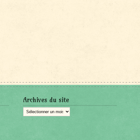
Archives du site
Archives
du
site