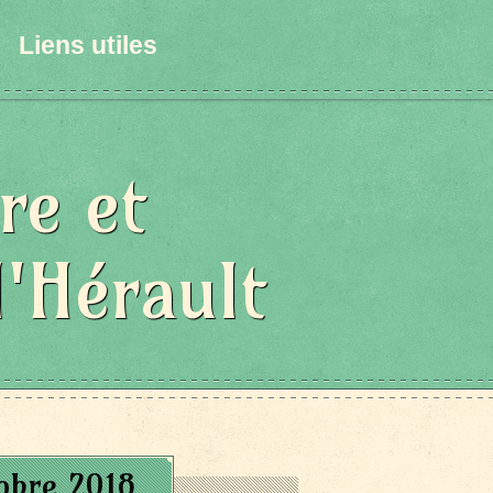
Liens utiles
re et
l'Hérault
obre 2018