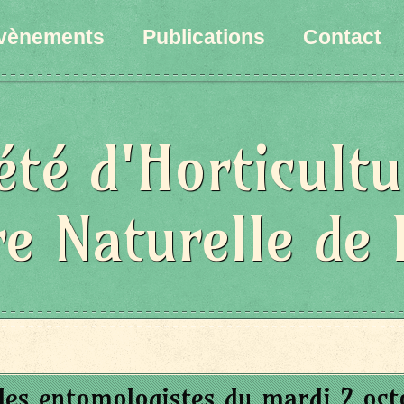
vènements
Publications
Contact
été d'Horticultu
re Naturelle de 
des entomologistes du mardi 2 oct