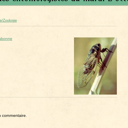
e/Zoologie
Labonne
n commentaire.