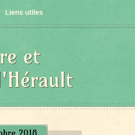
Liens utiles
re et
l'Hérault
obre 2018