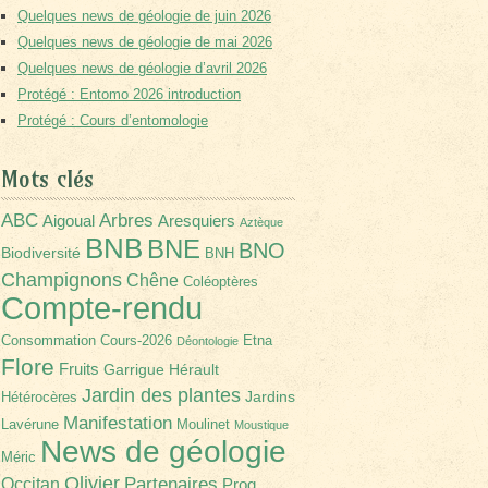
Quelques news de géologie de juin 2026
Quelques news de géologie de mai 2026
Quelques news de géologie d’avril 2026
Protégé : Entomo 2026 introduction
Protégé : Cours d’entomologie
Mots clés
Arbres
ABC
Aigoual
Aresquiers
Aztèque
BNB
BNE
BNO
Biodiversité
BNH
Champignons
Chêne
Coléoptères
Compte-rendu
Consommation
Cours-2026
Etna
Déontologie
Flore
Fruits
Garrigue
Hérault
Jardin des plantes
Jardins
Hétérocères
Manifestation
Lavérune
Moulinet
Moustique
News de géologie
Méric
Olivier
Partenaires
Occitan
Prog