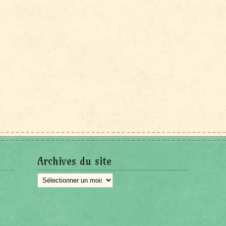
Archives du site
Archives
du
site