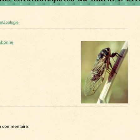
e/Zoologie
Labonne
n commentaire.