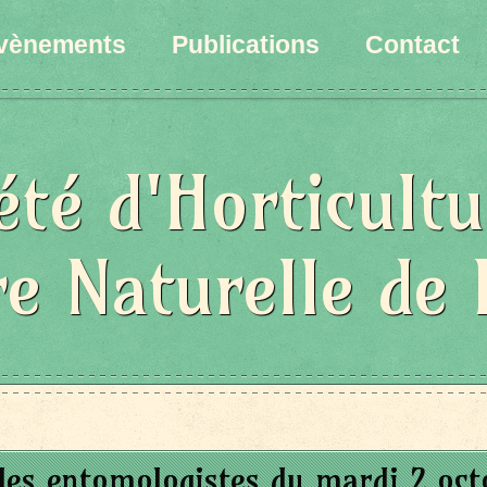
vènements
Publications
Contact
été d'Horticultu
re Naturelle de 
des entomologistes du mardi 2 oct