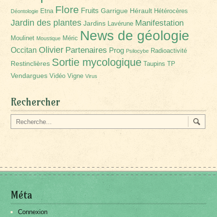
Flore
Fruits
Garrigue
Hérault
Etna
Hétérocères
Déontologie
Jardin des plantes
Manifestation
Jardins
Lavérune
News de géologie
Moulinet
Méric
Moustique
Olivier
Partenaires
Occitan
Prog
Radioactivité
Psilocybe
Sortie mycologique
Restinclières
Taupins
TP
Vendargues
Vidéo
Vigne
Virus
Rechercher
Méta
Connexion