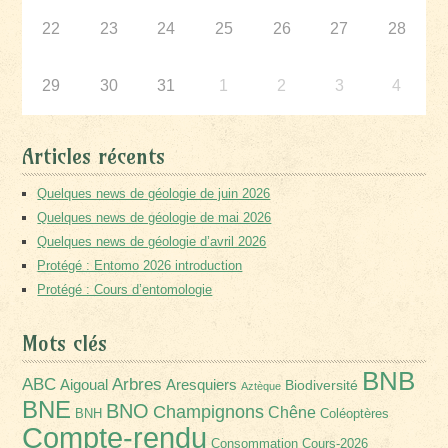
22
23
24
25
26
27
28
29
30
31
1
2
3
4
Articles récents
Quelques news de géologie de juin 2026
Quelques news de géologie de mai 2026
Quelques news de géologie d’avril 2026
Protégé : Entomo 2026 introduction
Protégé : Cours d’entomologie
Mots clés
BNB
Arbres
ABC
Aigoual
Aresquiers
Biodiversité
Aztèque
BNE
BNO
Champignons
Chêne
BNH
Coléoptères
Compte-rendu
Consommation
Cours-2026