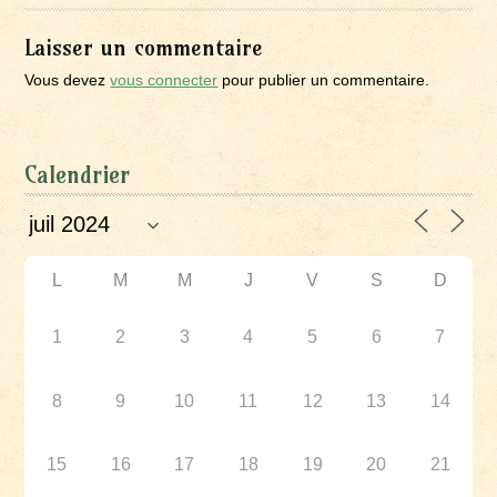
Laisser un commentaire
Vous devez
vous connecter
pour publier un commentaire.
Calendrier
L
M
M
J
V
S
D
1
2
3
4
5
6
7
8
9
10
11
12
13
14
15
16
17
18
19
20
21