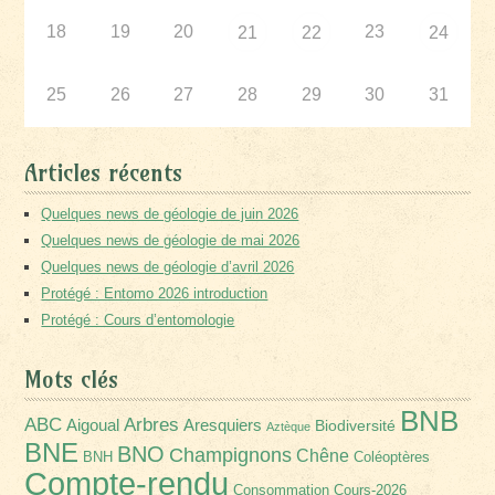
18
19
20
23
21
22
24
25
26
27
28
29
30
31
Articles récents
Quelques news de géologie de juin 2026
Quelques news de géologie de mai 2026
Quelques news de géologie d’avril 2026
Protégé : Entomo 2026 introduction
Protégé : Cours d’entomologie
Mots clés
BNB
Arbres
ABC
Aigoual
Aresquiers
Biodiversité
Aztèque
BNE
BNO
Champignons
Chêne
BNH
Coléoptères
Compte-rendu
Consommation
Cours-2026