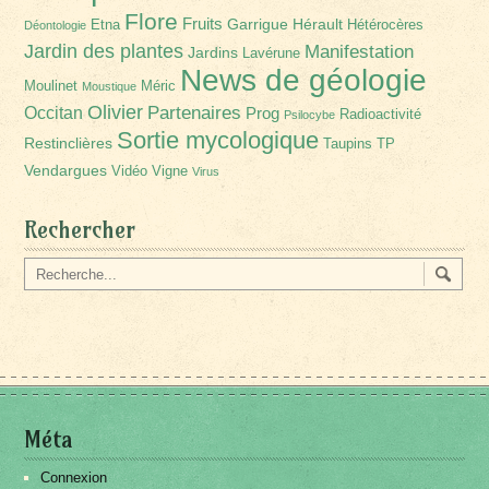
Flore
Fruits
Garrigue
Hérault
Etna
Hétérocères
Déontologie
Jardin des plantes
Manifestation
Jardins
Lavérune
News de géologie
Moulinet
Méric
Moustique
Olivier
Partenaires
Occitan
Prog
Radioactivité
Psilocybe
Sortie mycologique
Restinclières
Taupins
TP
Vendargues
Vidéo
Vigne
Virus
Rechercher
Méta
Connexion