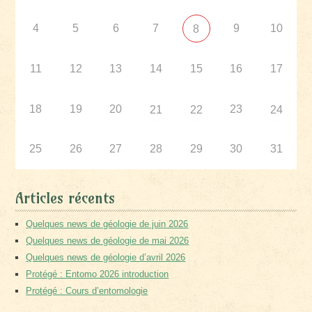
4
5
6
7
9
10
8
11
12
13
14
15
16
17
18
19
20
23
21
22
24
25
26
27
28
29
30
31
Articles récents
Quelques news de géologie de juin 2026
Quelques news de géologie de mai 2026
Quelques news de géologie d’avril 2026
Protégé : Entomo 2026 introduction
Protégé : Cours d’entomologie