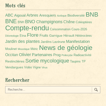
Mots clés
BNB
Arbres
ABC
Aigoual
Aresquiers
Biodiversité
Aztèque
BNE
BNO
Champignons
Chêne
BNH
Coléoptères
Compte-rendu
Consommation
Cours-2026
Flore
Fruits
Garrigue
Hérault
Etna
Hétérocères
Déontologie
Jardin des plantes
Manifestation
Jardins
Lavérune
News de géologie
Moulinet
Méric
Moustique
Olivier
Partenaires
Occitan
Prog
Radioactivité
Psilocybe
Sortie mycologique
Restinclières
Taupins
TP
Vendargues
Vidéo
Vigne
Virus
Rechercher