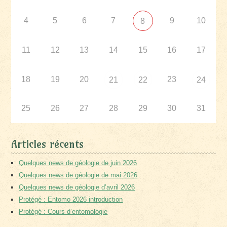
4
5
6
7
9
10
8
11
12
13
14
15
16
17
18
19
20
23
21
22
24
25
26
27
28
29
30
31
Articles récents
Quelques news de géologie de juin 2026
Quelques news de géologie de mai 2026
Quelques news de géologie d’avril 2026
Protégé : Entomo 2026 introduction
Protégé : Cours d’entomologie