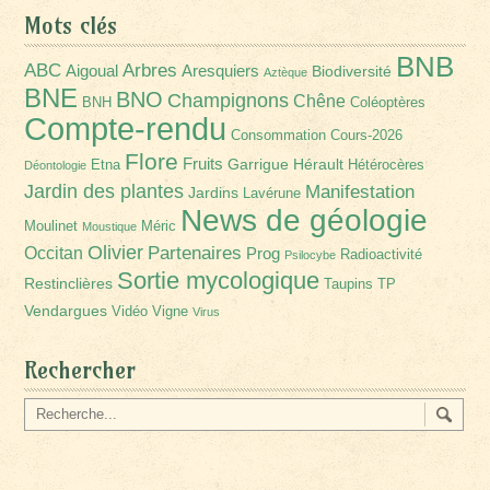
Mots clés
BNB
Arbres
ABC
Aigoual
Aresquiers
Biodiversité
Aztèque
BNE
BNO
Champignons
Chêne
BNH
Coléoptères
Compte-rendu
Consommation
Cours-2026
Flore
Fruits
Garrigue
Hérault
Etna
Hétérocères
Déontologie
Jardin des plantes
Manifestation
Jardins
Lavérune
News de géologie
Moulinet
Méric
Moustique
Olivier
Partenaires
Occitan
Prog
Radioactivité
Psilocybe
Sortie mycologique
Restinclières
Taupins
TP
Vendargues
Vidéo
Vigne
Virus
Rechercher