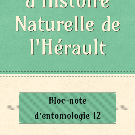
d'Histoire
Naturelle de
l'Hérault
Bloc-note
d’entomologie 12