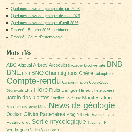
Quelques news de géologie de juin 2026
Quelques news de géologie de mai 2026
Quelques news de géologie d’avril 2026
Protégé : Entomo 2026 introduction
Protégé : Cours d’entomologie
Mots clés
BNB
Arbres
ABC
Aigoual
Aresquiers
Biodiversité
Aztèque
BNE
BNO
Champignons
Chêne
BNH
Coléoptères
Compte-rendu
Consommation
Cours-2026
Flore
Fruits
Garrigue
Hérault
Etna
Hétérocères
Déontologie
Jardin des plantes
Manifestation
Jardins
Lavérune
News de géologie
Moulinet
Méric
Moustique
Olivier
Partenaires
Occitan
Prog
Radioactivité
Psilocybe
Sortie mycologique
Restinclières
Taupins
TP
Vendargues
Vidéo
Vigne
Virus