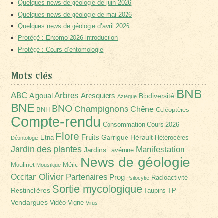
Quelques news de géologie de juin 2026
Quelques news de géologie de mai 2026
Quelques news de géologie d’avril 2026
Protégé : Entomo 2026 introduction
Protégé : Cours d’entomologie
Mots clés
BNB
Arbres
ABC
Aigoual
Aresquiers
Biodiversité
Aztèque
BNE
BNO
Champignons
Chêne
BNH
Coléoptères
Compte-rendu
Consommation
Cours-2026
Flore
Fruits
Garrigue
Hérault
Etna
Hétérocères
Déontologie
Jardin des plantes
Manifestation
Jardins
Lavérune
News de géologie
Moulinet
Méric
Moustique
Olivier
Partenaires
Occitan
Prog
Radioactivité
Psilocybe
Sortie mycologique
Restinclières
Taupins
TP
Vendargues
Vidéo
Vigne
Virus