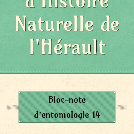
d'Histoire
Naturelle de
l'Hérault
Bloc-note
d’entomologie 14