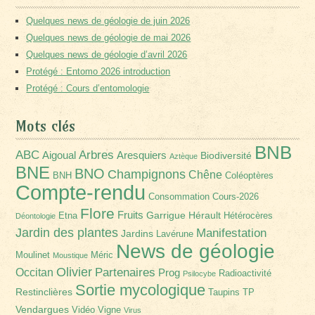
Quelques news de géologie de juin 2026
Quelques news de géologie de mai 2026
Quelques news de géologie d’avril 2026
Protégé : Entomo 2026 introduction
Protégé : Cours d’entomologie
Mots clés
BNB
Arbres
ABC
Aigoual
Aresquiers
Biodiversité
Aztèque
BNE
BNO
Champignons
Chêne
BNH
Coléoptères
Compte-rendu
Consommation
Cours-2026
Flore
Fruits
Garrigue
Hérault
Etna
Hétérocères
Déontologie
Jardin des plantes
Manifestation
Jardins
Lavérune
News de géologie
Moulinet
Méric
Moustique
Olivier
Partenaires
Occitan
Prog
Radioactivité
Psilocybe
Sortie mycologique
Restinclières
Taupins
TP
Vendargues
Vidéo
Vigne
Virus